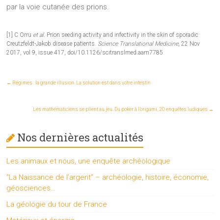
par la voie cutanée des prions.
[1] C Orru
et al.
Prion seeding activity and infectivity in the skin of sporadic
Creutzfeldt-Jakob disease patients.
Science Translational Medicine
, 22 Nov
2017, vol 9, issue 417, doi/10.1126/scitranslmed.aam7785
←
Régimes : la grande illusion. La solution est dans votre intestin
Les mathématiciens se plient au jeu. Du poker à l’origami, 20 enquêtes ludiques
→
Nos dernières actualités
Les animaux et nous, une enquête archéologique
“La Naissance de l’argent” – archéologie, histoire, économie,
géosciences…
La géologie du tour de France