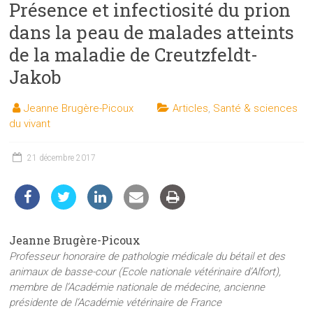
Présence et infectiosité du prion
les
sciences
dans la peau de malades atteints
et
de la maladie de Creutzfeldt-
les
Jakob
techniques
auprès
Jeanne Brugère-Picoux
Articles
,
Santé & sciences
du
du vivant
public
21 décembre 2017
Jeanne Brugère-Picoux
Professeur honoraire de pathologie médicale du bétail et des
animaux de basse-cour (Ecole nationale vétérinaire d’Alfort),
membre de l’Académie nationale de médecine, ancienne
présidente de l’Académie vétérinaire de France