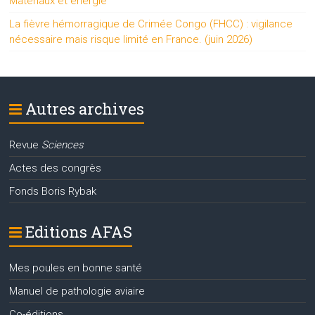
Matériaux et énergie
La fièvre hémorragique de Crimée Congo (FHCC) : vigilance
nécessaire mais risque limité en France. (juin 2026)
Autres archives
Revue
Sciences
Actes des congrès
Fonds Boris Rybak
Editions AFAS
Mes poules en bonne santé
Manuel de pathologie aviaire
Co-éditions