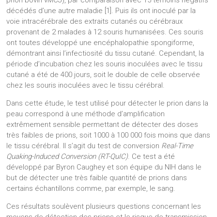
prion bovin vMCJ), par comparaison avec 15 témoins négatifs
décédés d’une autre maladie [1]. Puis ils ont inoculé par la
voie intracérébrale des extraits cutanés ou cérébraux
provenant de 2 malades à 12 souris humanisées. Ces souris
ont toutes développé une encéphalopathie spongiforme,
démontrant ainsi l’infectiosité du tissu cutané. Cependant, la
période d’incubation chez les souris inoculées avec le tissu
cutané a été de 400 jours, soit le double de celle observée
chez les souris inoculées avec le tissu cérébral.
Dans cette étude, le test utilisé pour détecter le prion dans la
peau correspond à une méthode d’amplification
extrêmement sensible permettant de détecter des doses
très faibles de prions, soit 1000 à 100 000 fois moins que dans
le tissu cérébral. Il s’agit du test de conversion
Real-Time
Quaking-Induced Conversion (RT-QuIC)
. Ce test a été
développé par Byron Caughey et son équipe du NIH dans le
but de détecter une très faible quantité de prions dans
certains échantillons comme, par exemple, le sang.
Ces résultats soulèvent plusieurs questions concernant les