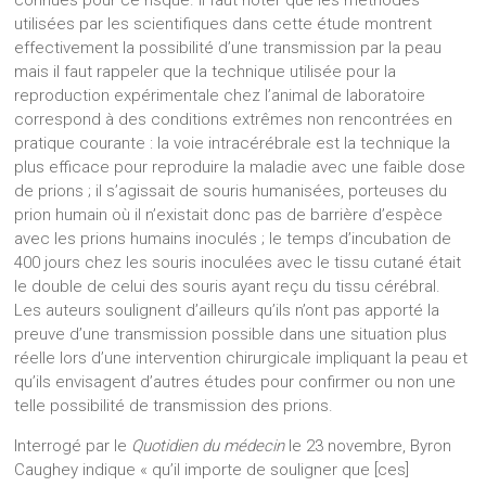
connues pour ce risque. Il faut noter que les méthodes
utilisées par les scientifiques dans cette étude montrent
effectivement la possibilité d’une transmission par la peau
mais il faut rappeler que la technique utilisée pour la
reproduction expérimentale chez l’animal de laboratoire
correspond à des conditions extrêmes non rencontrées en
pratique courante : la voie intracérébrale est la technique la
plus efficace pour reproduire la maladie avec une faible dose
de prions ; il s’agissait de souris humanisées, porteuses du
prion humain où il n’existait donc pas de barrière d’espèce
avec les prions humains inoculés ; le temps d’incubation de
400 jours chez les souris inoculées avec le tissu cutané était
le double de celui des souris ayant reçu du tissu cérébral.
Les auteurs soulignent d’ailleurs qu’ils n’ont pas apporté la
preuve d’une transmission possible dans une situation plus
réelle lors d’une intervention chirurgicale impliquant la peau et
qu’ils envisagent d’autres études pour confirmer ou non une
telle possibilité de transmission des prions.
Interrogé par le
Quotidien du médecin
le 23 novembre, Byron
Caughey indique « qu’il importe de souligner que [ces]