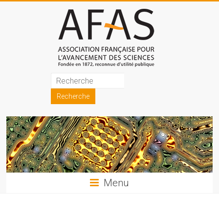
Skip
to
content
Association
française
pour
l'avancement
des
sciences
Menu
(AFAS)
Promouvoir