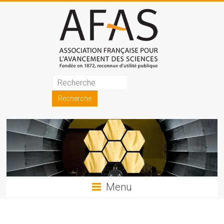
Skip
to
content
Association
française
pour
l'avancement
des
sciences
Menu
(AFAS)
Promouvoir