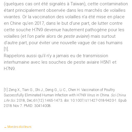
(quelques cas ont été signalés à Taïwan), cette contamination
étant principalement observée dans les marchés de volailles
vivantes. Or la vaccination des volailles n’a été mise en place
en Chine qu’en 2017, dans le but d’une part, de lutter contre
cette souche H7N9 devenue hautement pathogène pour les
volailles (et l’on parle alors de
peste aviaire
) mais surtout
d’autre part, pour éviter une nouvelle vague de cas humains
[1].
Rappelons aussi qu’il n’y a jamais eu de transmission
interhumaine avec les souches de peste aviaire H5N1 et
H7N9.
[1] Zeng X., Tian G., Shi J., Deng G., Li C., Chen H. Vaccination of Poultry
Successfully Eliminated Human Infection with H7N9 Virus in China.
Sci China
Life Sci.
2018, Dec;61(12):1465-1473. doi: 10.1007/s11427-018-9420-1. Epub
2018 Nov 7. PMID: 30414008.
←
Mondes d’ailleurs