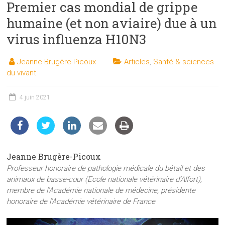
Premier cas mondial de grippe
les
sciences
humaine (et non aviaire) due à un
et
virus influenza H10N3
les
techniques
Jeanne Brugère-Picoux
Articles
,
Santé & sciences
auprès
du vivant
du
public
4 juin 2021
Jeanne Brugère-Picoux
Professeur honoraire de pathologie médicale du bétail et des
animaux de basse-cour (Ecole nationale vétérinaire d’Alfort),
membre de l’Académie nationale de médecine, présidente
honoraire de l’Académie vétérinaire de France