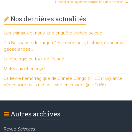
Le Soleil et son système, ce qu’on ne sait pas encore…
→
Nos dernières actualités
Les animaux et nous, une enquête archéologique
“La Naissance de l’argent” – archéologie, histoire, économie,
géosciences…
La géologie du tour de France
Matériaux et énergie
La fièvre hémorragique de Crimée Congo (FHCC) : vigilance
nécessaire mais risque limité en France. (juin 2026)
Autres archives
Revue
Sciences