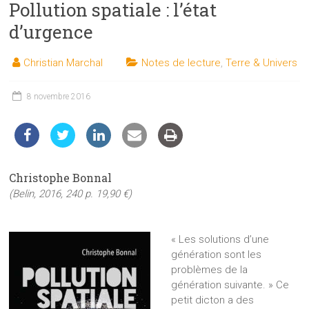
Pollution spatiale : l’état
les
sciences
d’urgence
et
les
Christian Marchal
Notes de lecture
,
Terre & Univers
techniques
auprès
8 novembre 2016
du
public
Christophe Bonnal
(Belin, 2016, 240 p. 19,90 €)
« Les solutions d’une
génération sont les
problèmes de la
génération suivante. » Ce
petit dicton a des