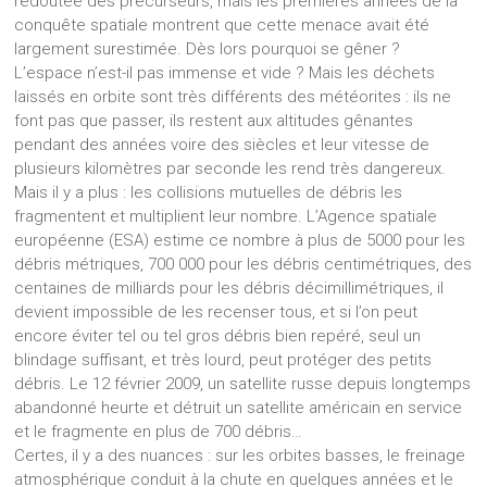
redoutée des précurseurs, mais les premières années de la
conquête spatiale montrent que cette menace avait été
largement surestimée. Dès lors pourquoi se gêner ?
L’espace n’est-il pas immense et vide ? Mais les déchets
laissés en orbite sont très différents des météorites : ils ne
font pas que passer, ils restent aux altitudes gênantes
pendant des années voire des siècles et leur vitesse de
plusieurs kilomètres par seconde les rend très dangereux.
Mais il y a plus : les collisions mutuelles de débris les
fragmentent et multiplient leur nombre. L’Agence spatiale
européenne (ESA) estime ce nombre à plus de 5000 pour les
débris métriques, 700 000 pour les débris centimétriques, des
centaines de milliards pour les débris décimillimétriques, il
devient impossible de les recenser tous, et si l’on peut
encore éviter tel ou tel gros débris bien repéré, seul un
blindage suffisant, et très lourd, peut protéger des petits
débris. Le 12 février 2009, un satellite russe depuis longtemps
abandonné heurte et détruit un satellite américain en service
et le fragmente en plus de 700 débris…
Certes, il y a des nuances : sur les orbites basses, le freinage
atmosphérique conduit à la chute en quelques années et le