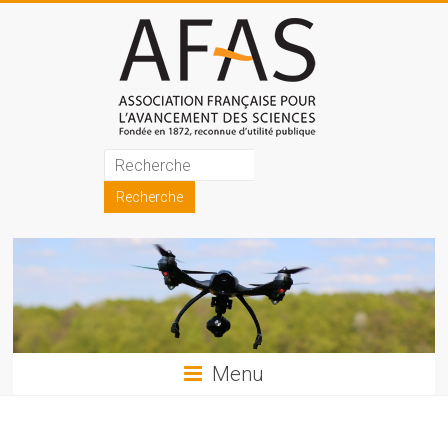
Skip
to
content
Association
française
pour
l'avancement
des
sciences
Menu
(AFAS)
Promouvoir