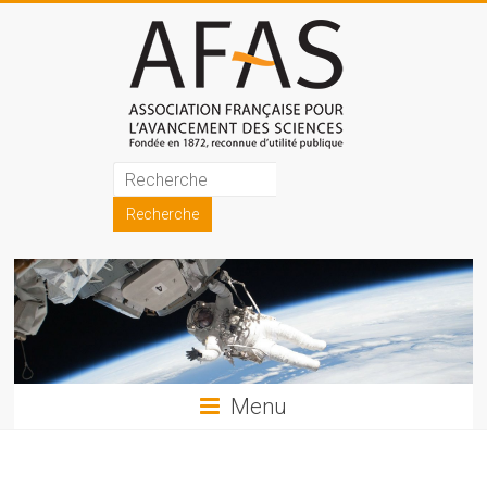
Skip
to
content
Association
française
pour
l'avancement
des
sciences
Menu
(AFAS)
Promouvoir