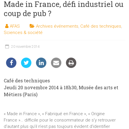
Made in France, défi industriel ou
les
sciences
coup de pub ?
et
les
AFAS
Archives événements
,
Café des techniques
,
techniques
Sciences & société
auprès
du
20 novembre 2014
public
Café des techniques
Jeudi 20 novembre 2014 à 18h30, Musée des arts et
Métiers (Paris)
« Made in France », « Fabriqué en France », « Origine
France »… difficile pour le consommateur de s’y retrouver
d’autant plus qu’il n’est pas toujours évident d’identifier