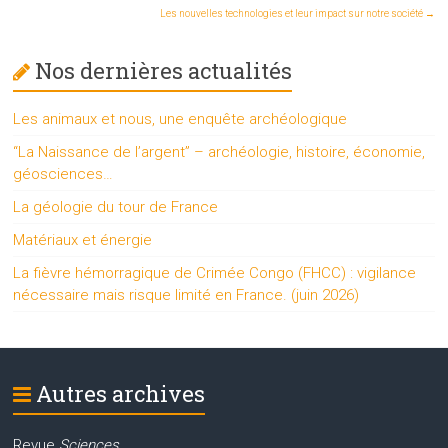
Les nouvelles technologies et leur impact sur notre société
→
Nos dernières actualités
Les animaux et nous, une enquête archéologique
“La Naissance de l’argent” – archéologie, histoire, économie,
géosciences…
La géologie du tour de France
Matériaux et énergie
La fièvre hémorragique de Crimée Congo (FHCC) : vigilance
nécessaire mais risque limité en France. (juin 2026)
Autres archives
Revue
Sciences