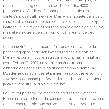
dont elle est spécialiste. Elle n’en nie pas les dangers, en
rappelant le smog de Londres de 1952 qui tua 4000
personnes. «L’étude de l’impact des nanoparticules sur la
santé s’impose», affirme-t-elle. Mais elle s’inquiète de la part
d’irrationalité qui entoure ces débats. Elle nous fait un exposé
inattendu sur le mythe et souligne son rôle sociologique utile,
mais elle s’inquiète de son irruption dans le monde des
sciences.
Catherine Bréchignac raconte l’histoire extraordinaire du
phonautographe et de son inventeur français, Scott de
Martinville, qui, en 1860, enregistra la voix humaine, vingt ans
avant Edison. En 2007, un retraité américain, passionné
d’histoire des sons, tire le document de son sommeil à
l’Académie des sciences et parvient à reproduire le son :
Au
clair de la lune
chanté par Scott ! Il s’agit du son le plus vieux
jamais enregistré (audible sur Internet).
Le livre est parsemé de réflexions diverses de Catherine
Bréchignac sur le temps, la science du vivant, les motivations
du chercheur, le rôle joué par les théories, le processus