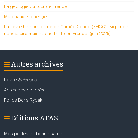
La géologie du tour de France
Matériaux et énergie
La fièvre hémorragique de Crimée Congo (FHCC) : vigilance
nécessaire mais risque limité en France. (juin 2026)
Autres archives
Revue
Sciences
Actes des congrès
Fonds Boris Rybak
Editions AFAS
Mes poules en bonne santé