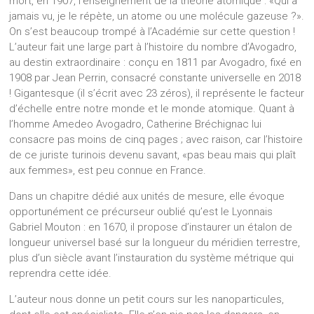
mort, en 1907, l’enseignement de la théorie atomique : «Qui a
jamais vu, je le répète, un atome ou une molécule gazeuse ?».
On s’est beaucoup trompé à l’Académie sur cette question !
L’auteur fait une large part à l’histoire du nombre d’Avogadro,
au destin extraordinaire : conçu en 1811 par Avogadro, fixé en
1908 par Jean Perrin, consacré constante universelle en 2018
! Gigantesque (il s’écrit avec 23 zéros), il représente le facteur
d’échelle entre notre monde et le monde atomique. Quant à
l’homme Amedeo Avogadro, Catherine Bréchignac lui
consacre pas moins de cinq pages ; avec raison, car l’histoire
de ce juriste turinois devenu savant, «pas beau mais qui plaît
aux femmes», est peu connue en France.
Dans un chapitre dédié aux unités de mesure, elle évoque
opportunément ce précurseur oublié qu’est le Lyonnais
Gabriel Mouton : en 1670, il propose d’instaurer un étalon de
longueur universel basé sur la longueur du méridien terrestre,
plus d’un siècle avant l’instauration du système métrique qui
reprendra cette idée.
L’auteur nous donne un petit cours sur les nanoparticules,