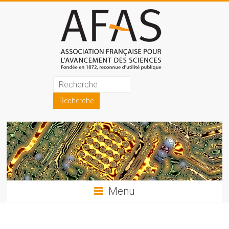
Skip
to
content
Association
française
pour
l'avancement
des
sciences
Menu
(AFAS)
Promouvoir