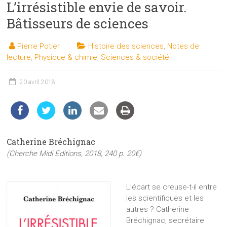
L’irrésistible envie de savoir.
les
sciences
Bâtisseurs de sciences
et
les
Pierre Potier
Histoire des sciences
,
Notes de
techniques
lecture
,
Physique & chimie
,
Sciences & société
auprès
du
20 avril 2018
public
Catherine Bréchignac
(Cherche Midi Editions, 2018, 240 p. 20€)
L’écart se creuse-t-il entre
les scientifiques et les
autres ? Catherine
Bréchignac, secrétaire