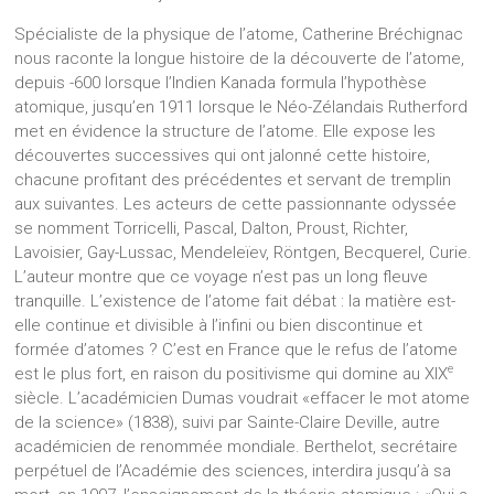
Spécialiste de la physique de l’atome, Catherine Bréchignac
nous raconte la longue histoire de la découverte de l’atome,
depuis -600 lorsque l’Indien Kanada formula l’hypothèse
atomique, jusqu’en 1911 lorsque le Néo-Zélandais Rutherford
met en évidence la structure de l’atome. Elle expose les
découvertes successives qui ont jalonné cette histoire,
chacune profitant des précédentes et servant de tremplin
aux suivantes. Les acteurs de cette passionnante odyssée
se nomment Torricelli, Pascal, Dalton, Proust, Richter,
Lavoisier, Gay-Lussac, Mendeleïev, Röntgen, Becquerel, Curie.
L’auteur montre que ce voyage n’est pas un long fleuve
tranquille. L’existence de l’atome fait débat : la matière est-
elle continue et divisible à l’infini ou bien discontinue et
formée d’atomes ? C’est en France que le refus de l’atome
e
est le plus fort, en raison du positivisme qui domine au XIX
siècle. L’académicien Dumas voudrait «effacer le mot atome
de la science» (1838), suivi par Sainte-Claire Deville, autre
académicien de renommée mondiale. Berthelot, secrétaire
perpétuel de l’Académie des sciences, interdira jusqu’à sa