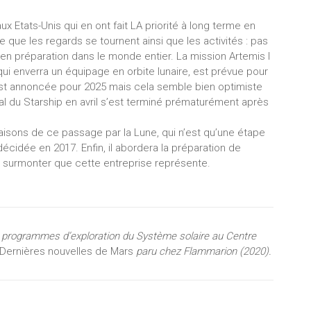
 Etats-Unis qui en ont fait LA priorité à long terme en
ne que les regards se tournent ainsi que les activités : pas
 en préparation dans le monde entier. La mission Artemis I
, qui enverra un équipage en orbite lunaire, est prévue pour
l, est annoncée pour 2025 mais cela semble bien optimiste
tal du Starship en avril s’est terminé prématurément après
raisons de ce passage par la Lune, qui n’est qu’une étape
écidée en 2017. Enfin, il abordera la préparation de
 à surmonter que cette entreprise représente.
 programmes d’exploration du Système solaire au Centre
Dernières nouvelles de Mars
paru chez Flammarion (2020).