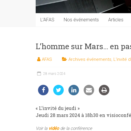
techniques
auprès
du
L’AFAS
Nos événements
Articles
public
L’homme sur Mars… en pas
AFAS
Archives événements
,
L'invité 
28 mars 2024
« L’invité du jeudi »
Jeudi 28 mars 2024 à 18h30 en visiocon
Voir la
vidéo
de la conférence