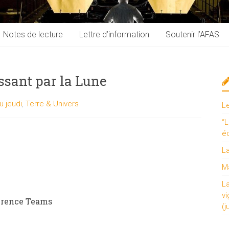
Notes de lecture
Lettre d’information
Soutenir l’AFAS
sant par la Lune
du jeudi
,
Terre & Univers
L
“L
é
L
Ma
L
vi
férence Teams
(j