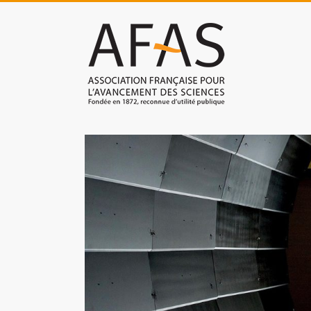
Skip
to
Association
content
française
pour
l'avancement
des
sciences
(AFAS)
Promouvoir
les
sciences
et
les