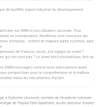
ique de byoRNA, expert industriel du développement
iculier sur l’ARN et son utilisation vaccinale. Pour
raduite en connaissance. Nombreux sont ceux pour qui
ectives d’emplois… restent en majeure partie inconnus, sans
e.
pression de François Jacob, à la logique du vivant ?
ui n’en sont pas ? Le vivant est-il stochastique, livré au
ivre (l’ARN messager) comme leurs interceptions avant
enses perspectives pour la compréhension et la maîtrise
 connaître mieux les mécanismes d’action.
ie à Sorbonne Université, membre de l’Académie nationale
logie de l’hôpital Pitié-Salpêtrière, ancien directeur d’unités