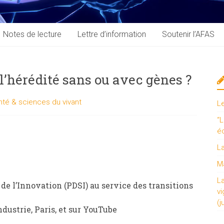
Notes de lecture
Lettre d’information
Soutenir l’AFAS
l’hérédité sans ou avec gènes ?
nté & sciences du vivant
L
“L
é
L
Ma
L
de l’Innovation (PDSI) au service des transitions
vi
(j
industrie, Paris, et sur YouTube