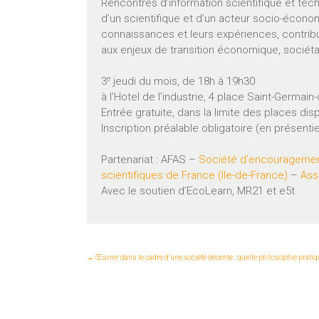
Rencontres d’information scientifique et tec
d’un scientifique et d’un acteur socio-écono
connaissances et leurs expériences, contrib
aux enjeux de transition économique, sociét
e
3
jeudi du mois, de 18h à 19h30
à l’Hotel de l’industrie, 4 place Saint-Germain
Entrée gratuite, dans la limite des places dis
Inscription préalable obligatoire (en présentie
Partenariat : AFAS –
Société d’encouragement 
scientifiques de France (Ile-de-France)
–
Ass
Avec le soutien d’EcoLearn, MR21 et e5t
←
Œuvrer dans le cadre d’une société décente : quelle philosophie pratique