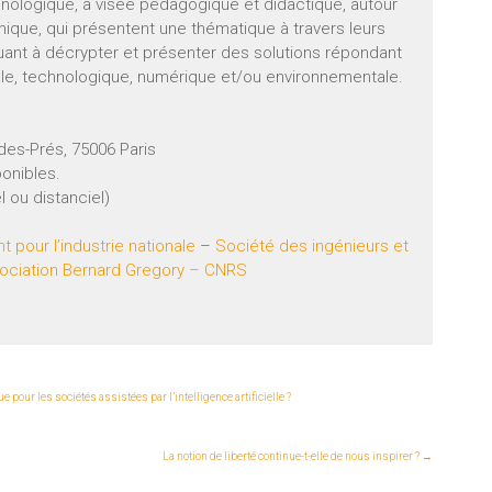
hnologique, à visée pédagogique et didactique, autour
mique, qui présentent une thématique à travers leurs
uant à décrypter et présenter des solutions répondant
ale, technologique, numérique et/ou environnementale.
-des-Prés, 75006 Paris
ponibles.
l ou distanciel)
pour l’industrie nationale
–
Société des ingénieurs et
ociation Bernard Gregory –
CNRS
 pour les sociétés assistées par l’intelligence artificielle ?
La notion de liberté continue-t-elle de nous inspirer ?
→