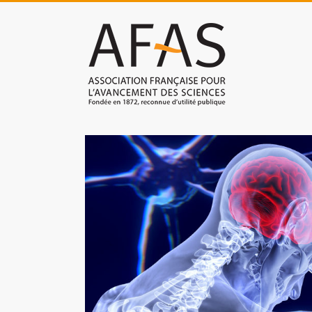
Skip
to
Association
content
française
pour
l'avancement
des
sciences
(AFAS)
Promouvoir
les
sciences
et
les