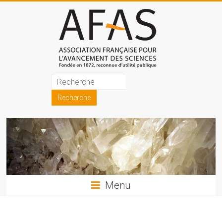
Skip
to
content
Association
française
pour
l'avancement
des
sciences
Menu
(AFAS)
Promouvoir