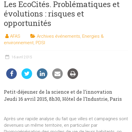
Les EcoCités. Problématiques et
les
sciences
évolutions : risques et
et
opportunités
les
techniques
AFAS
Archives événements
,
Energies &
auprès
environnement
,
PDSI
du
public
16 avril 2015
Petit-déjeuner de la science et de l’innovation
Jeudi 16 avril 2015, 8h30, Hôtel de l’Industrie, Paris
Après une rapide analyse du fait que villes et campagnes sont
devenues un même territoire, en particulier par
l’homogénéisation des modes de vie de leurs habitants, on