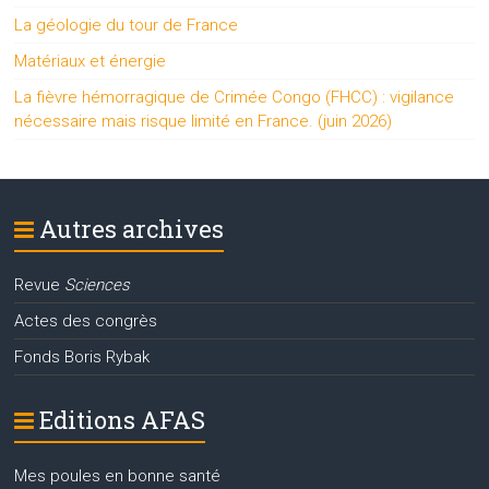
La géologie du tour de France
Matériaux et énergie
La fièvre hémorragique de Crimée Congo (FHCC) : vigilance
nécessaire mais risque limité en France. (juin 2026)
Autres archives
Revue
Sciences
Actes des congrès
Fonds Boris Rybak
Editions AFAS
Mes poules en bonne santé