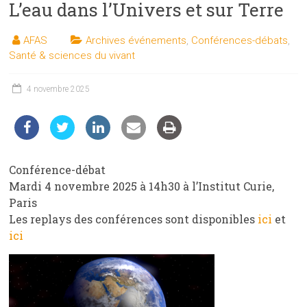
L’eau dans l’Univers et sur Terre
les
sciences
AFAS
Archives événements
,
Conférences-débats
,
et
Santé & sciences du vivant
les
techniques
4 novembre 2025
auprès
du
public
Conférence-débat
Mardi 4 novembre 2025 à 14h30 à l’Institut Curie,
Paris
Les replays des conférences sont disponibles
ici
et
ici