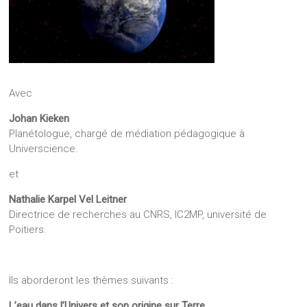
Avec
Johan Kieken
Planétologue, chargé de médiation pédagogique à
Universcience.
et
Nathalie Karpel Vel Leitner
Directrice de recherches au CNRS, IC2MP, université de
Poitiers.
Ils aborderont les thèmes suivants :
L’eau dans l’Univers et son origine sur Terre