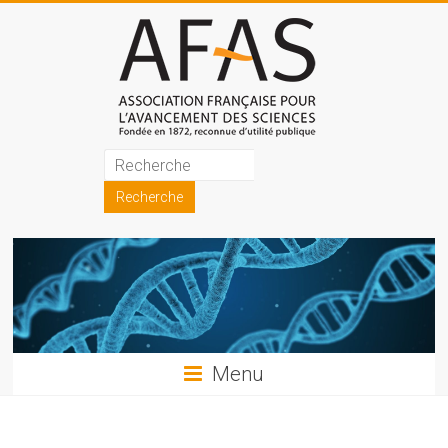
Skip
to
content
Association
française
pour
l'avancement
des
sciences
Menu
(AFAS)
Promouvoir