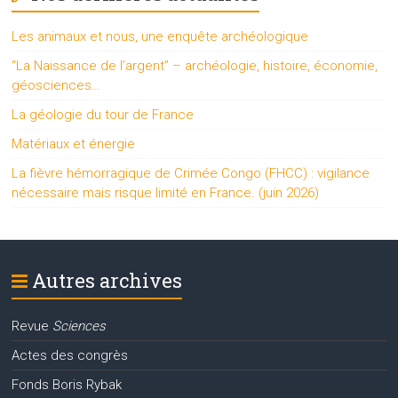
Les animaux et nous, une enquête archéologique
“La Naissance de l’argent” – archéologie, histoire, économie,
géosciences…
La géologie du tour de France
Matériaux et énergie
La fièvre hémorragique de Crimée Congo (FHCC) : vigilance
nécessaire mais risque limité en France. (juin 2026)
Autres archives
Revue
Sciences
Actes des congrès
Fonds Boris Rybak