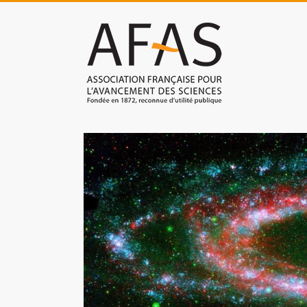
Skip
to
Association
content
française
pour
l'avancement
des
sciences
(AFAS)
Promouvoir
les
sciences
et
les