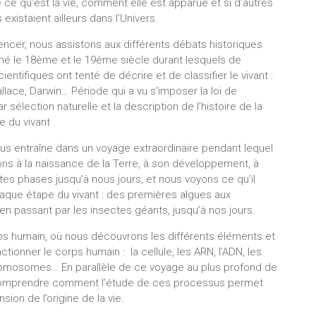
e qu’est la vie, comment elle est apparue et si d’autres
 existaient ailleurs dans l’Univers.
cer, nous assistons aux différents débats historiques
nné le 18ème et le 19ème siècle durant lesquels de
entifiques ont tenté de décrire et de classifier le vivant :
lace, Darwin… Période qui a vu s’imposer la loi de
ar sélection naturelle et la description de l’histoire de la
re du vivant .
nous entraîne dans un voyage extraordinaire pendant lequel
ons à la naissance de la Terre, à son développement, à
tes phases jusqu’à nous jours, et nous voyons ce qu’il
haque étape du vivant : des premières algues aux
en passant par les insectes géants, jusqu’à nos jours.
rps humain, où nous découvrons les différents éléments et
ionner le corps humain : la cellule, les ARN, l’ADN, les
chromosomes… En parallèle de ce voyage au plus profond de
t comprendre comment l’étude de ces processus permet
on de l’origine de la vie.