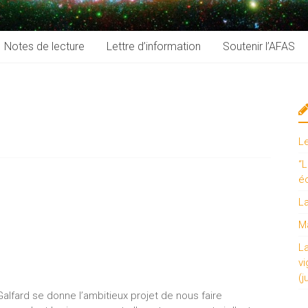
Notes de lecture
Lettre d’information
Soutenir l’AFAS
L
“L
é
L
Ma
L
vi
(j
alfard se donne l’ambitieux projet de nous faire