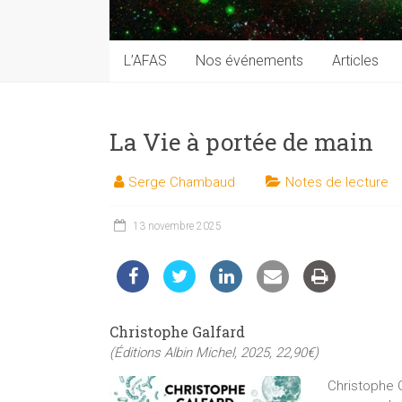
techniques
auprès
du
L’AFAS
Nos événements
Articles
public
La Vie à portée de main
Serge Chambaud
Notes de lecture
13 novembre 2025
Christophe Galfard
(Éditions Albin Michel, 2025, 22,90€)
Christophe G