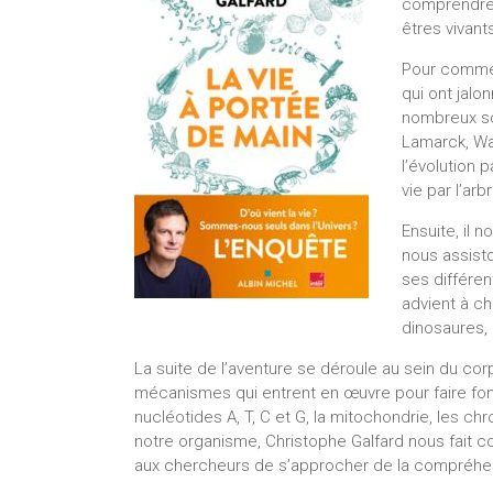
comprendre c
êtres vivants
Pour commen
qui ont jalo
nombreux sci
Lamarck, Wal
l’évolution p
vie par l’arb
Ensuite, il 
nous assist
ses différen
advient à c
dinosaures, 
La suite de l’aventure se déroule au sein du co
mécanismes qui entrent en œuvre pour faire fonct
nucléotides A, T, C et G, la mitochondrie, les 
notre organisme, Christophe Galfard nous fai
aux chercheurs de s’approcher de la compréhensi