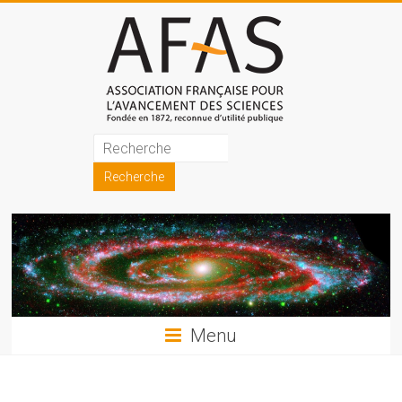
Skip
to
content
Association
française
pour
l'avancement
des
sciences
Menu
(AFAS)
Promouvoir