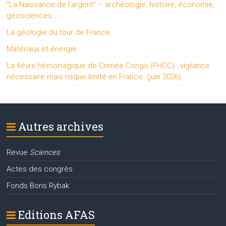
“La Naissance de l’argent” – archéologie, histoire, économie,
géosciences…
La géologie du tour de France
Matériaux et énergie
La fièvre hémorragique de Crimée Congo (FHCC) : vigilance
nécessaire mais risque limité en France. (juin 2026)
Autres archives
Revue
Sciences
Actes des congrès
Fonds Boris Rybak
Editions AFAS