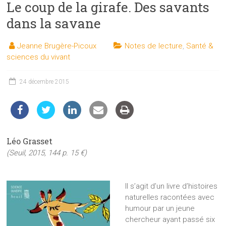
Le coup de la girafe. Des savants
les
sciences
dans la savane
et
les
Jeanne Brugère-Picoux
Notes de lecture
,
Santé &
techniques
sciences du vivant
auprès
du
24 décembre 2015
public
Léo Grasset
(Seuil, 2015, 144 p. 15 €)
Il s’agit d’un livre d’histoires
naturelles racontées avec
humour par un jeune
chercheur ayant passé six