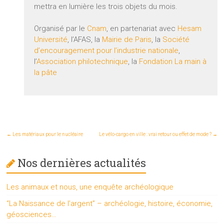
mettra en lumière les trois objets du mois.
Organisé par le
Cnam
, en partenariat avec
Hesam
Université
, l’AFAS, la
Mairie de Paris
, la
Société
d’encouragement pour l’industrie nationale
,
l’
Association philotechnique
, la
Fondation La main à
la pâte
←
Les matériaux pour le nucléaire
Le vélo-cargo en ville : vrai retour ou effet de mode ?
→
Nos dernières actualités
Les animaux et nous, une enquête archéologique
“La Naissance de l’argent” – archéologie, histoire, économie,
géosciences…