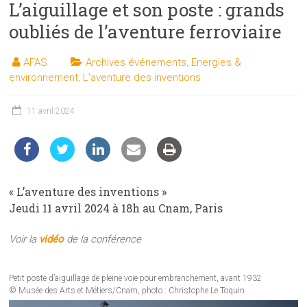
L’aiguillage et son poste : grands
les
sciences
oubliés de l’aventure ferroviaire
et
les
AFAS
Archives événements
,
Energies &
techniques
environnement
,
L'aventure des inventions
auprès
du
11 avril 2024
public
« L’aventure des inventions »
Jeudi 11 avril 2024 à 18h au Cnam, Paris
Voir la
vidéo
de la conférence
Petit poste d’aiguillage de pleine voie pour embranchement, avant 1932
© Musée des Arts et Métiers/Cnam, photo : Christophe Le Toquin