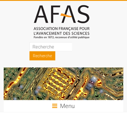
Skip
to
content
Association
française
pour
l'avancement
des
sciences
Menu
(AFAS)
Promouvoir