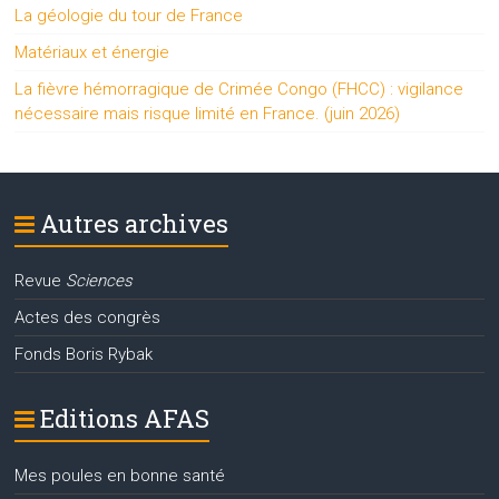
La géologie du tour de France
Matériaux et énergie
La fièvre hémorragique de Crimée Congo (FHCC) : vigilance
nécessaire mais risque limité en France. (juin 2026)
Autres archives
Revue
Sciences
Actes des congrès
Fonds Boris Rybak
Editions AFAS
Mes poules en bonne santé