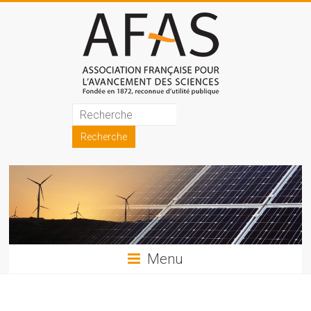
Skip
to
content
Association
française
pour
l'avancement
des
sciences
Menu
(AFAS)
Promouvoir