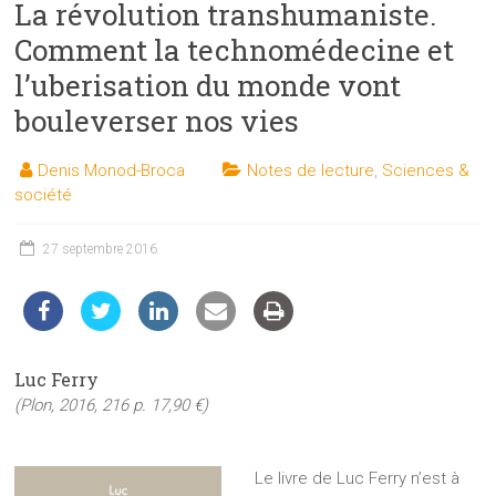
La révolution transhumaniste.
les
sciences
Comment la technomédecine et
et
l’uberisation du monde vont
les
bouleverser nos vies
techniques
auprès
Denis Monod-Broca
Notes de lecture
,
Sciences &
du
société
public
27 septembre 2016
Luc Ferry
(Plon, 2016, 216 p. 17,90 €)
Le livre de Luc Ferry n’est à