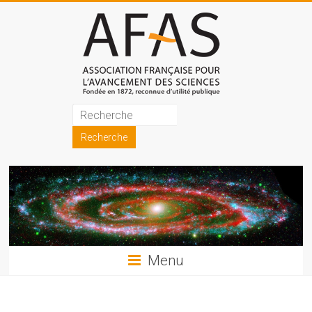
Skip
to
content
Association
française
pour
l'avancement
des
sciences
Menu
(AFAS)
Promouvoir