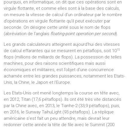
pourquoi, en informatique, on dit que ces opérations sont en
virgule flottante, et comme elles sont à la base des calculs,
on mesure la vitesse de calcul d’un ordinateur par le nombre
d’opérations en virgule flottante qu’il peut exécuter par
seconde. On désigne cette unité sous le nom de flops
(abréviation de l’anglais
floating-point operation per second
).
Les grands calculateurs atteignent aujourd’hui des vitesses
15
de calcul effarantes qui se mesurent en pétaflops, soit 10
flops (millions de milliards de flops). La possession de telles
machines, pour des raisons scientifiques mais aussi
économiques et militaires, est l’objet d’une concurrence
acharnée entre les grandes puissances, notamment les Etats-
Unis, la Chine, le Japon et l’Europe.
Les Etats-Unis ont mené longtemps la course en tête avec,
en 2012, Titan (17,6 pétaflops). Ils ont été très vite distancés
par la Chine avec, en 2013, le Tianhe-2 (33,9 pétaflops), puis,
en 2016, le Sunway TaihuLight (93 pétaflops). La réplique
américaine s’est fait un peu attendre, mais devrait leur
redonner cette année la tête de file avec le Summit (200