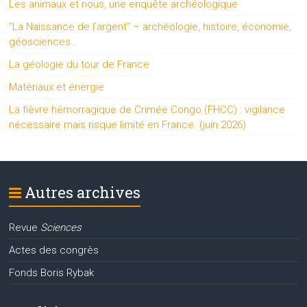
Les animaux et nous, une enquête archéologique
“La Naissance de l’argent” – archéologie, histoire, économie,
géosciences…
La géologie du tour de France
Matériaux et énergie
La fièvre hémorragique de Crimée Congo (FHCC) : vigilance
nécessaire mais risque limité en France. (juin 2026)
Autres archives
Revue
Sciences
Actes des congrès
Fonds Boris Rybak