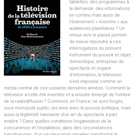
tablettes, des programmes à
la demande, des informations
en continu mais aussi de
l’événement « monstre » aux
audiences planétaires ? Un
retour vers le passé permet
de mieux répondre à ces
interrogations du présent.
Instrument du pouvoir et objet
domestique, entreprise de
spectacle et organe
d’information, la télévision
s’est imposée comme un
média central de ces soixante dernières années. Comment la
télévision a-t-elle été inventée et a ensuite émergé de l’ombre
de la radiodiffusion ? Comment, en France, se sont forgés,
sous monopole public, les liens avec le pouvoir politique, mais
aussi la légitimité naissante d’un art du spectacle à part
entière ? Dans quelles conditions l’organisation de la
concurrence et l’installation, dans des circonstances
tumultueuses, d’un secteur privé ont-elles transformé le