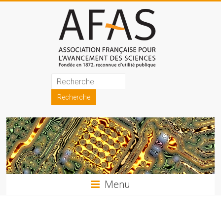
Skip
to
content
Association
française
pour
l'avancement
des
sciences
Menu
(AFAS)
Promouvoir