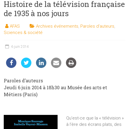
Histoire de la télévision française
les
sciences
de 1935 à nos jours
et
les
AFAS
Archives événements
,
Paroles d'auteurs
,
techniques
Sciences & société
auprès
du
6 juin 2014
public
Paroles d’auteurs
Jeudi 6 juin 2014 à 18h30 au Musée des arts et
Métiers (Paris)
Qu’est-ce que la « télévision »
à l’ère des écrans plats, des