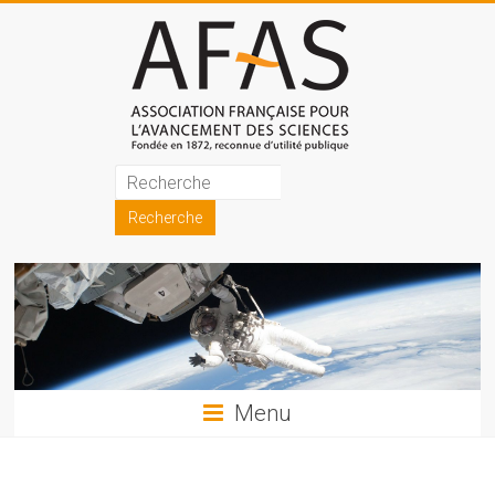
Skip
to
content
Association
française
pour
l'avancement
des
sciences
Menu
(AFAS)
Promouvoir