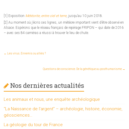
[1] Exposition
Météorite, entre ciel et terre
, jusqu’au 10 juin 2018.
[2] Au moment où j’écris ces lignes, un météore important vient d’être observé en
Alsace. Espérons que le réseau français de repérage FRIPON – qui date de 2016
– avec ses 84 caméras a réussi à trouver le lieu de chute.
←
Les virus. Ennemis ou alliés ?
Questions de conscience. De la génétique au posthumanisme
→
Nos dernières actualités
Les animaux et nous, une enquête archéologique
“La Naissance de l’argent” – archéologie, histoire, économie,
géosciences…
La géologie du tour de France