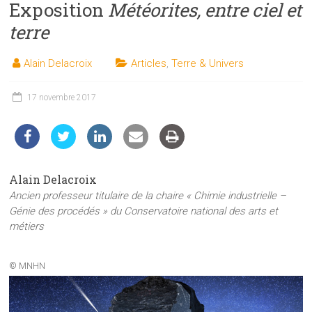
Exposition
Météorites, entre ciel et
les
sciences
terre
et
les
Alain Delacroix
Articles
,
Terre & Univers
techniques
auprès
17 novembre 2017
du
public
Alain Delacroix
Ancien professeur titulaire de la chaire « Chimie industrielle –
Génie des procédés » du Conservatoire national des arts et
métiers
© MNHN