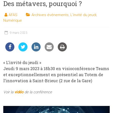
Des métavers, pourquoi ?
les
sciences
AFAS
Archives événements
,
L'invité du jeudi
,
et
Numérique
les
techniques
9 mars 2023
auprès
du
public
« L’invité du jeudi »
Jeudi 9 mars 2023 à 18h30 en visioconférence Teams
et exceptionnellement en présentiel au Totem de
l’innovation à Saint-Brieuc (2 rue de la Gare)
Voir la
vidéo
de la conférence