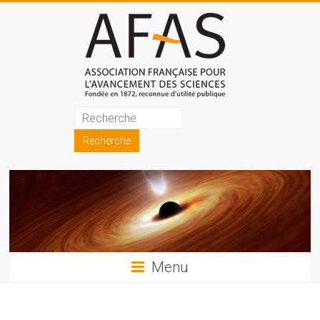
Skip
to
content
Association
française
pour
l'avancement
des
sciences
Menu
(AFAS)
Promouvoir