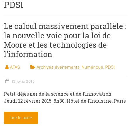
PDSI
les
sciences
et
Le calcul massivement parallèle :
les
techniques
la nouvelle voie pour la loi de
auprès
Moore et les technologies de
du
l’information
public
AFAS
Archives événements
,
Numérique
,
PDSI
12 février 2015
Petit-déjeuner de la science et de l’innovation
Jeudi 12 février 2015, 8h30, Hôtel de l’Industrie, Paris
Lire la suite