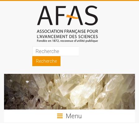
Skip
to
content
Association
française
pour
l'avancement
des
sciences
Menu
(AFAS)
Promouvoir