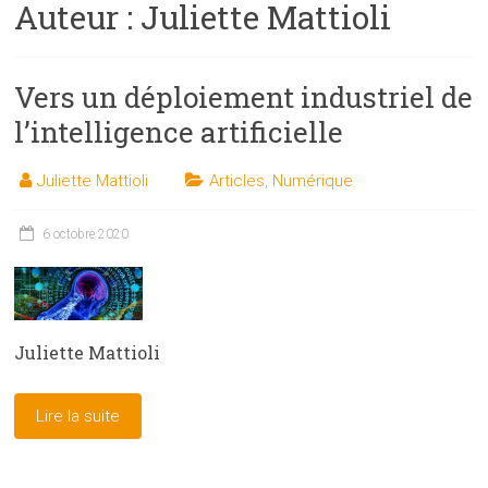
Auteur :
Juliette Mattioli
les
sciences
et
Vers un déploiement industriel de
les
techniques
l’intelligence artificielle
auprès
du
Juliette Mattioli
Articles
,
Numérique
public
6 octobre 2020
Juliette Mattioli
Lire la suite