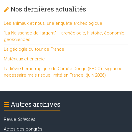
Nos dernières actualités
Les animaux et nous, une enquête archéologique
“La Naissance de l’argent” – archéologie, histoire, économie,
géosciences…
La géologie du tour de France
Matériaux et énergie
La fièvre hémorragique de Crimée Congo (FHCC) : vigilance
nécessaire mais risque limité en France. (juin 2026)
Autres archives
Revue
Sciences
Actes des congrès