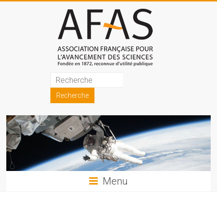
Skip
to
content
Association
française
pour
l'avancement
des
sciences
Menu
(AFAS)
Promouvoir