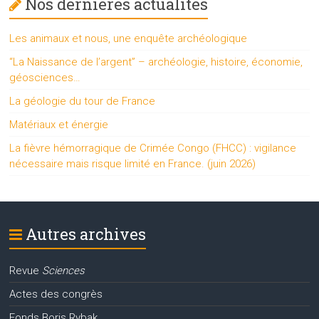
Nos dernières actualités
Les animaux et nous, une enquête archéologique
“La Naissance de l’argent” – archéologie, histoire, économie,
géosciences…
La géologie du tour de France
Matériaux et énergie
La fièvre hémorragique de Crimée Congo (FHCC) : vigilance
nécessaire mais risque limité en France. (juin 2026)
Autres archives
Revue
Sciences
Actes des congrès
Fonds Boris Rybak