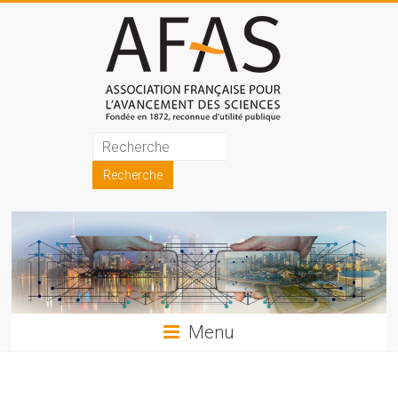
Skip
to
content
Association
française
pour
l'avancement
des
sciences
Menu
(AFAS)
Promouvoir