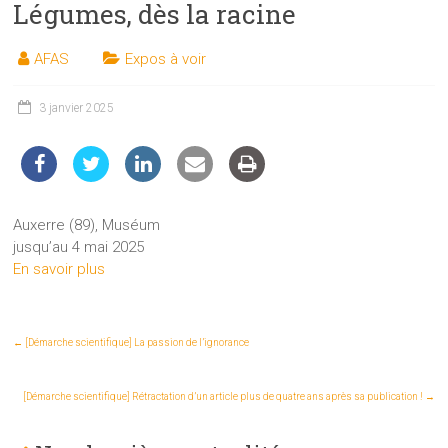
Légumes, dès la racine
les
sciences
AFAS
Expos à voir
et
les
techniques
3 janvier 2025
auprès
du
public
Auxerre (89), Muséum
jusqu’au 4 mai 2025
En savoir plus
←
[Démarche scientifique] La passion de l’ignorance
[Démarche scientifique] Rétractation d’un article plus de quatre ans après sa publication !
→