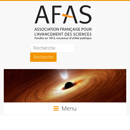
Skip
to
content
Association
française
pour
l'avancement
des
sciences
Menu
(AFAS)
Promouvoir