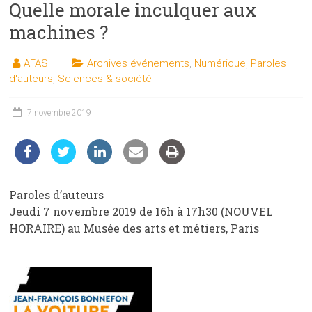
Quelle morale inculquer aux
les
sciences
machines ?
et
les
AFAS
Archives événements
,
Numérique
,
Paroles
techniques
d'auteurs
,
Sciences & société
auprès
du
7 novembre 2019
public
Paroles d’auteurs
Jeudi 7 novembre 2019 de 16h à 17h30 (NOUVEL
HORAIRE) au Musée des arts et métiers, Paris