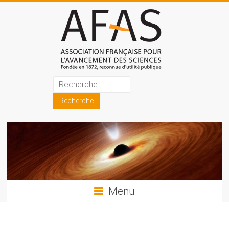
Skip
to
content
Association
française
pour
l'avancement
des
sciences
Menu
(AFAS)
Promouvoir