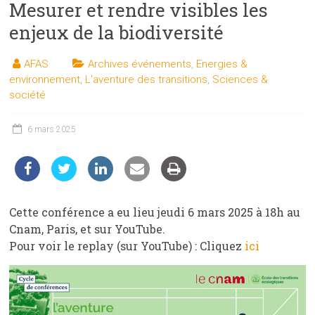
Mesurer et rendre visibles les
les
sciences
enjeux de la biodiversité
et
les
AFAS
Archives événements
,
Energies &
techniques
environnement
,
L'aventure des transitions
,
Sciences &
auprès
société
du
public
6 mars 2025
Cette conférence a eu lieu jeudi 6 mars 2025 à 18h au
Cnam, Paris, et sur YouTube.
Pour voir le replay (sur YouTube) : Cliquez
ici