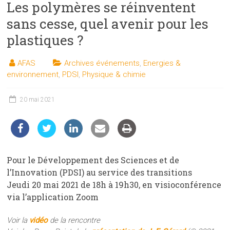
Les polymères se réinventent
les
sciences
sans cesse, quel avenir pour les
et
plastiques ?
les
techniques
AFAS
Archives événements
,
Energies &
auprès
environnement
,
PDSI
,
Physique & chimie
du
public
20 mai 2021
Pour le Développement des Sciences et de
l’Innovation (PDSI) au service des transitions
Jeudi 20 mai 2021 de 18h à 19h30, en visioconférence
via l’application Zoom
Voir la
vidéo
de la rencontre