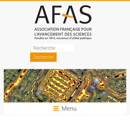
Skip
to
content
Association
française
pour
l'avancement
des
sciences
Menu
(AFAS)
Promouvoir