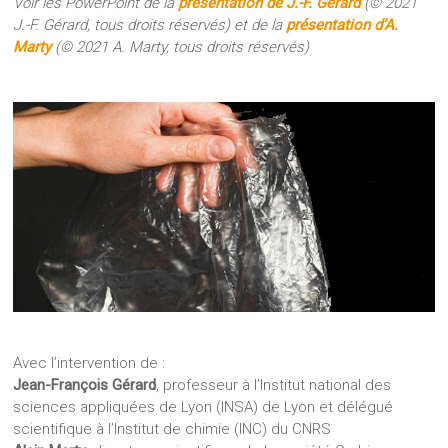
Voir les PowerPoint de la
présentation de J.-F. Gérard
(© 2021
J.-F. Gérard, tous droits réservés) et de la
présentation d’A.
Marty
(© 2021 A. Marty, tous droits réservés)
Avec l’intervention de :
Jean-François Gérard
, professeur à l’Institut national des
sciences appliquées de Lyon (INSA) de Lyon et délégué
scientifique à l’Institut de chimie (INC) du CNRS