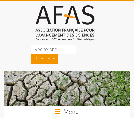
Skip
to
content
Association
française
pour
l'avancement
des
sciences
Menu
(AFAS)
Promouvoir