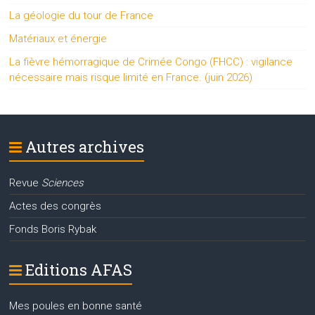
La géologie du tour de France
Matériaux et énergie
La fièvre hémorragique de Crimée Congo (FHCC) : vigilance
nécessaire mais risque limité en France. (juin 2026)
Autres archives
Revue
Sciences
Actes des congrès
Fonds Boris Rybak
Editions AFAS
Mes poules en bonne santé