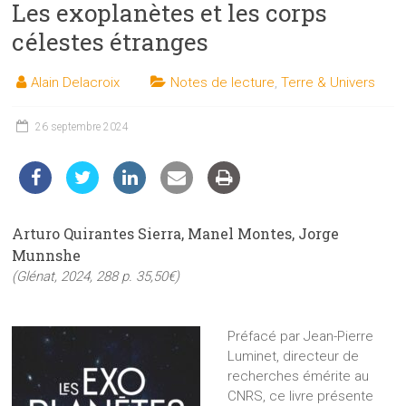
Les exoplanètes et les corps
les
sciences
célestes étranges
et
les
Alain Delacroix
Notes de lecture
,
Terre & Univers
techniques
auprès
26 septembre 2024
du
public
Arturo Quirantes Sierra, Manel Montes, Jorge
Munnshe
(Glénat, 2024, 288 p. 35,50€)
Préfacé par Jean-Pierre
Luminet, directeur de
recherches émérite au
CNRS, ce livre présente