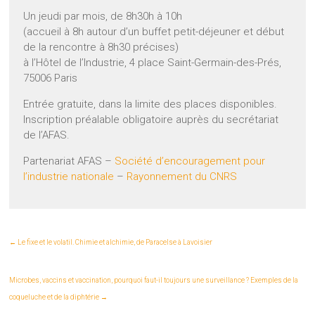
Un jeudi par mois, de 8h30h à 10h
(accueil à 8h autour d’un buffet petit-déjeuner et début
de la rencontre à 8h30 précises)
à l’Hôtel de l’Industrie, 4 place Saint-Germain-des-Prés,
75006 Paris
Entrée gratuite, dans la limite des places disponibles.
Inscription préalable obligatoire auprès du secrétariat
de l’AFAS.
Partenariat AFAS –
Société d’encouragement pour
l’industrie nationale
–
Rayonnement du CNRS
←
Le fixe et le volatil. Chimie et alchimie, de Paracelse à Lavoisier
Microbes, vaccins et vaccination, pourquoi faut-il toujours une surveillance ? Exemples de la
coqueluche et de la diphtérie
→