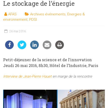
Le stockage de l’énergie
les
sciences
AFAS
Archives événements
,
Energies &
et
environnement
,
PDSI
les
techniques
26 mai 2016
auprès
du
public
Petit-déjeuner de la science et de l’innovation
Jeudi 26 mai 2016, 8h30, Hôtel de l’Industrie, Paris
Interview de Jean-Pierre Hauet
en marge de la rencontre