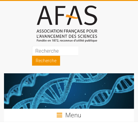
Skip
to
content
Association
française
pour
l'avancement
des
sciences
Menu
(AFAS)
Promouvoir