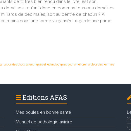
nants de π, très bien rendu dans le livre, est son
ples domaines : qu’ont donc en commun tous ces domaines
illiards de décimales, soit au centre de chacun ? A
, du moins sous une forme vulgarisée. π garde une partie
évaluation des choix scientifiques et technologiques pour améliorer la place des femmes
Editions AFAS
Mes poules en bonne santé
L
22
Manuel de pathologie aviaire
“L