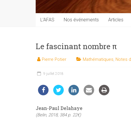
techniques
auprès
du
L’AFAS
Nos événements
Articles
public
Le fascinant nombre π
Pierre Potier
Mathématiques
,
Notes d
9 juillet 2018
Jean-Paul Delahaye
(Belin, 2018, 384 p. 22€)