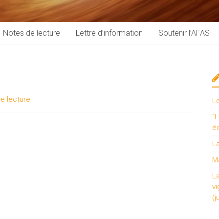
Notes de lecture
Lettre d’information
Soutenir l’AFAS
e lecture
L
“L
é
L
Ma
L
vi
(j