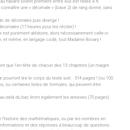
au hasard soient premiers entre eux est reliée à π.
connaître une « décimale » (base 2) de rang donné, sans
ds de décimales puis diverge !
cimales (17 heures pour les réciter) !
es est purement aléatoire, alors nécessairement celle-ci
ce, et même, en langage codé, tout Madame Bovary !
ont que l’en-tête de chacun des 13 chapitres (un maigre
e pourront lire le corps du texte soit… 314 pages ! (ou 100
s, ou certaines listes de formules, qui peuvent être
s au-delà du bac liront également les annexes (70 pages)
ar l’histoire des mathématiques, ou par les nombres en
d’informations et des réponses à beaucoup de questions.