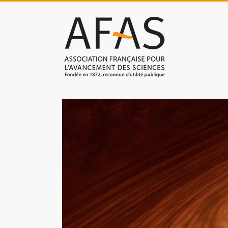
Skip
to
Association
content
française
pour
l'avancement
des
sciences
(AFAS)
Promouvoir
les
sciences
et
les