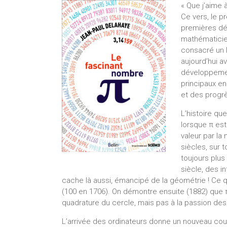
« Que j’aime 
Ce vers, le 
premières déc
mathématicien
consacré un l
aujourd’hui a
développement
principaux en
et des progr
L’histoire q
lorsque π est
valeur par la
siècles, sur 
toujours plus
siècle, des i
cache là aussi, émancipé de la géométrie ! Ce 
(100 en 1706). On démontre ensuite (1882) que π
quadrature du cercle, mais pas à la passion de
L’arrivée des ordinateurs donne un nouveau coup