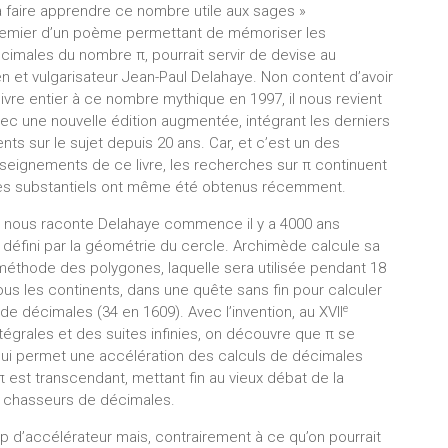
à faire apprendre ce nombre utile aux sages »
premier d’un poème permettant de mémoriser les
imales du nombre π, pourrait servir de devise au
 et vulgarisateur Jean-Paul Delahaye. Non content d’avoir
ivre entier à ce nombre mythique en 1997, il nous revient
vec une nouvelle édition augmentée, intégrant les derniers
s sur le sujet depuis 20 ans. Car, et c’est un des
seignements de ce livre, les recherches sur π continuent
ès substantiels ont même été obtenus récemment.
ue nous raconte Delahaye commence il y a 4000 ans
 défini par la géométrie du cercle. Archimède calcule sa
 méthode des polygones, laquelle sera utilisée pendant 18
tous les continents, dans une quête sans fin pour calculer
e
 de décimales (34 en 1609). Avec l’invention, au XVII
ntégrales et des suites infinies, on découvre que π se
qui permet une accélération des calculs de décimales
 est transcendant, mettant fin au vieux débat de la
s chasseurs de décimales.
 d’accélérateur mais, contrairement à ce qu’on pourrait