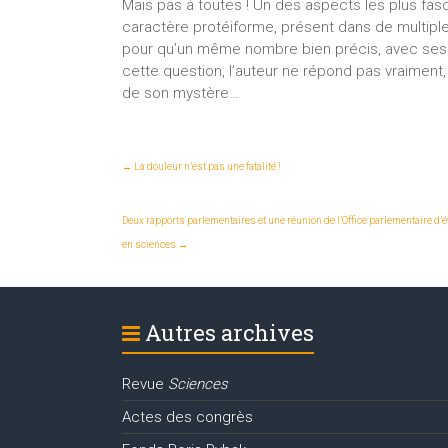
Mais pas à toutes ! Un des aspects les plus fasci
caractère protéiforme, présent dans de multi
pour qu’un même nombre bien précis, avec ses m
cette question, l’auteur ne répond pas vraiment
de son mystère…
←
La douleur n’est pas une fatalité !
Deux rapports parlementaires et une réunion de l’Office parlementaire d’
en sciences
→
Autres archives
Revue
Sciences
Actes des congrès