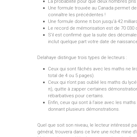
La probabilité pour que deux nombres pris 
Une formule trouvée au Canada permet de 
connaître les précédentes !
Une formule donne π bon jusqu’à 42 milliar
Le record de mémorisation est de 70 030 dé
S’il est confirmé que la suite des décimal
inclut quelque part votre date de naissan
Delahaye distingue trois types de lecteurs :
Ceux qui sont fâchés avec les maths ne lir
total de 4 ou 5 pages).
Ceux qui n’ont pas oublié les maths du lycé
π), quitte à zapper certaines démonstration
rébarbatives pour certains.
Enfin, ceux qui sont à l’aise avec les math
donnant plusieurs démonstrations.
Quel que soit son niveau, le lecteur intéressé p
général, trouvera dans ce livre une riche mine 