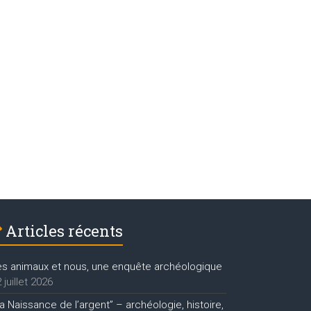
Articles récents
es animaux et nous, une enquête archéologique
 juillet 2026
a Naissance de l’argent” – archéologie, histoire,