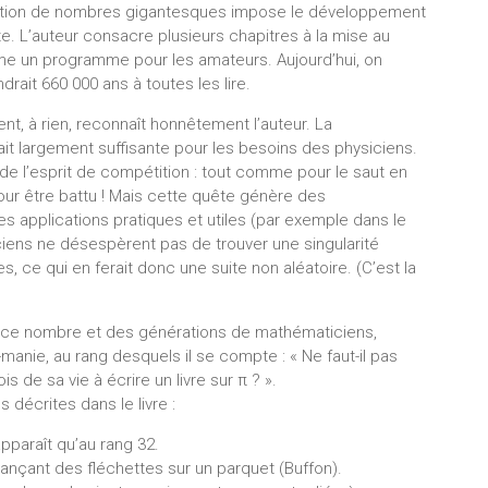
tilisation de nombres gigantesques impose le développement
e. L’auteur consacre plusieurs chapitres à la mise au
e un programme pour les amateurs. Aujourd’hui, on
drait 660 000 ans à toutes les lire.
, à rien, reconnaît honnêtement l’auteur. La
it largement suffisante pour les besoins des physiciens.
e l’esprit de compétition : tout comme pour le saut en
pour être battu ! Mais cette quête génère des
applications pratiques et utiles (par exemple dans le
ciens ne désespèrent pas de trouver une singularité
s, ce qui en ferait donc une suite non aléatoire. (C’est la
de ce nombre et des générations de mathématiciens,
-manie, au rang desquels il se compte : « Ne faut-il pas
 de sa vie à écrire un livre sur π ? ».
 décrites dans le livre :
apparaît qu’au rang 32.
nçant des fléchettes sur un parquet (Buffon).