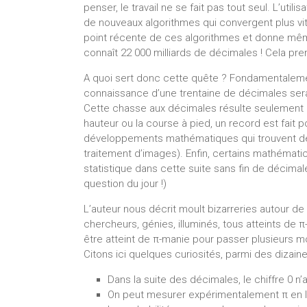
penser, le travail ne se fait pas tout seul. L’u
de nouveaux algorithmes qui convergent plus vit
point récente de ces algorithmes et donne mêm
connaît 22 000 milliards de décimales ! Cela pren
A quoi sert donc cette quête ? Fondamentalement
connaissance d’une trentaine de décimales sera
Cette chasse aux décimales résulte seulement d
hauteur ou la course à pied, un record est fait 
développements mathématiques qui trouvent des 
traitement d’images). Enfin, certains mathémati
statistique dans cette suite sans fin de décimale
question du jour !)
L’auteur nous décrit moult bizarreries autour 
chercheurs, génies, illuminés, tous atteints de π
être atteint de π-manie pour passer plusieurs mois
Citons ici quelques curiosités, parmi des dizaines
Dans la suite des décimales, le chiffre 0 n’
On peut mesurer expérimentalement π en la