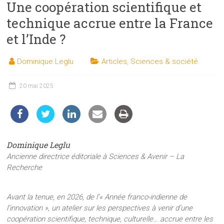
Une coopération scientifique et
les
sciences
technique accrue entre la France
et
et l’Inde ?
les
techniques
Dominique Leglu
Articles
,
Sciences & société
auprès
du
20 mai 2025
public
Dominique Leglu
Ancienne directrice éditoriale à Sciences & Avenir – La
Recherche
Avant la tenue, en 2026, de l’« Année franco-indienne de
l’innovation », un atelier sur les perspectives à venir d’une
coopération scientifique, technique, culturelle… accrue entre les