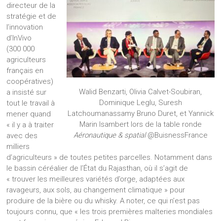
directeur de la
stratégie et de
l’innovation
d’InVivo
(300 000
agriculteurs
français en
coopératives)
Walid Benzarti, Olivia Calvet-Soubiran,
a insisté sur
Dominique Leglu, Suresh
tout le travail à
Latchoumanassamy Bruno Duret, et Yannick
mener quand
Marin Isambert lors de la table ronde
« il y a à traiter
Aéronautique & spatial
@BuisnessFrance
avec des
milliers
d’agriculteurs » de toutes petites parcelles. Notamment dans
le bassin céréalier de l’État du Rajasthan, où il s’agit de
« trouver les meilleures variétés d’orge, adaptées aux
ravageurs, aux sols, au changement climatique » pour
produire de la bière ou du whisky. A noter, ce qui n’est pas
toujours connu, que « les trois premières malteries mondiales