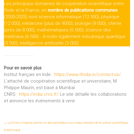
Les principaux domaines de coopération scientifique entre
l’Inde et la France, en
nombre de publications communes
(2000-2023) sont science informatique (12 500), physique
(12 000), médecine (plus de 9000), biologie (9 000), chimie
(près de 8 000), mathématiques (6 500), science des
matériaux (6 500)… A noter également mécanique quantique
(5 500), intelligence artificielle (3 000).
Pour en savoir plus
:
Institut français en Inde :
https://www.ifindia.in/contact-us/
.
L’attaché de coopération scientifique et universitaire, M.
Philippe Maurin, est basé à Mumbai.
CNRS :
https://india.cnrs.fr/
Le site détaille les collaborations
et annonce les événements à venir
←
La Chine s’impose comme un des promoteurs au niveau mondial de la culture scientifique
et technique