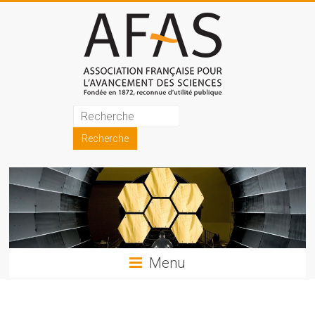
Skip
to
content
Association
française
pour
l'avancement
des
sciences
Menu
(AFAS)
Promouvoir