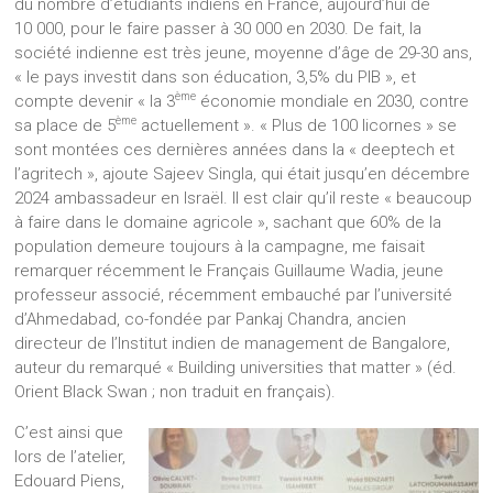
du nombre d’étudiants indiens en France, aujourd’hui de
10 000, pour le faire passer à 30 000 en 2030. De fait, la
société indienne est très jeune, moyenne d’âge de 29-30 ans,
« le pays investit dans son éducation, 3,5% du PIB », et
ème
compte devenir « la 3
économie mondiale en 2030, contre
ème
sa place de 5
actuellement ». « Plus de 100 licornes » se
sont montées ces dernières années dans la « deeptech et
l’agritech », ajoute Sajeev Singla, qui était jusqu’en décembre
2024 ambassadeur en Israël. Il est clair qu’il reste « beaucoup
à faire dans le domaine agricole », sachant que 60% de la
population demeure toujours à la campagne, me faisait
remarquer récemment le Français Guillaume Wadia, jeune
professeur associé, récemment embauché par l’université
d’Ahmedabad, co-fondée par Pankaj Chandra, ancien
directeur de l’Institut indien de management de Bangalore,
auteur du remarqué « Building universities that matter » (éd.
Orient Black Swan ; non traduit en français).
C’est ainsi que
lors de l’atelier,
Edouard Piens,