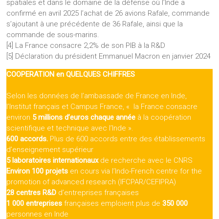
spatiales et dans le domaine de la défense où l’Inde a
confirmé en avril 2025 l’achat de 26 avions Rafale, commande
s’ajoutant à une précédente de 36 Rafale, ainsi que la
commande de sous-marins.
[4] La France consacre 2,2% de son PIB à la R&D
[5] Déclaration du président Emmanuel Macron en janvier 2024
COOPERATION en QUELQUES CHIFFRES
Selon les données de l’ambassade de France en Inde,
l’Institut français et Campus France, « la France consacre
environ
5 millions d’euros chaque année
à la coopération
scientifique et technique avec l’Inde ».
600 accords.
Plus de 600 accords entre des établissements
d’enseignement supérieur
5 laboratoires internationaux
de recherche avec le CNRS
Environ 100 projets
en cours via l’Indo-French centre for the
promotion of advanced research (IFCPAR/CEFIPRA)
28 centres R&D
d’entreprises françaises
1
000 entreprises
françaises emploient plus de
350
000
personnes en Inde