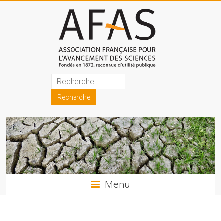
Skip
to
content
Association
française
pour
l'avancement
des
sciences
Menu
(AFAS)
Promouvoir