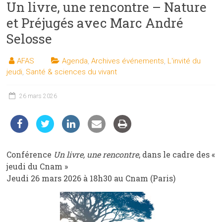
Un livre, une rencontre – Nature
les
sciences
et Préjugés avec Marc André
et
Selosse
les
techniques
AFAS
Agenda
,
Archives événements
,
L'invité du
auprès
jeudi
,
Santé & sciences du vivant
du
public
26 mars 2026
Conférence
Un livre, une rencontre
, dans le cadre des «
jeudi du Cnam »
Jeudi 26 mars 2026 à 18h30 au Cnam (Paris)