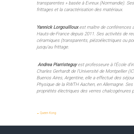
transparentes » basée à Evreux (Normandie). Ses 
frittages et la caractérisation des matériaux.
Yannick Lorgouilloux
est maître de conférences 
Hauts-de-France depuis 2011. Ses activités de re
céramiques (transparents, piézoélectriques ou por
jusqu’au frittage.
Andrea Piarristeguy
est professeure à l’École d’i
Charles Gerhardt de l’Université de Montpellier (
Buenos Aires, Argentine, elle a effectué des séjour
Physique de la RWTH Aachen, en Allemagne. Ses tra
propriétés électriques des verres chalcogénures po
←
Queen Kong