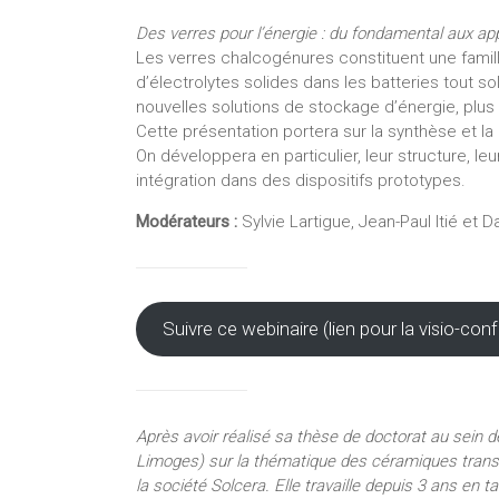
Des verres pour l’énergie : du fondamental aux app
Les verres chalcogénures constituent une fami
d’électrolytes solides dans les batteries tout so
nouvelles solutions de stockage d’énergie, plus
Cette présentation portera sur la synthèse et la
On développera en particulier, leur structure, leu
intégration dans des dispositifs prototypes.
Modérateurs :
Sylvie Lartigue, Jean-Paul Itié et D
Suivre ce webinaire (lien pour la visio-c
Après avoir réalisé sa thèse de doctorat au sein 
Limoges) sur la thématique des céramiques transp
la société Solcera. Elle travaille depuis 3 ans en