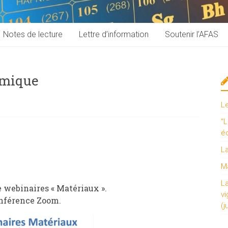
Notes de lecture
Lettre d’information
Soutenir l’AFAS
amique
L
“L
é
L
Ma
L
 webinaires « Matériaux ».
vi
onférence Zoom.
(j