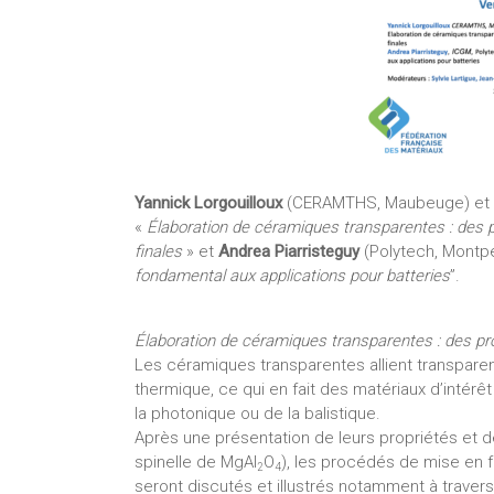
Yannick Lorgouilloux
(CERAMTHS, Maubeuge) et
«
Élaboration de céramiques transparentes : des 
finales
» et
Andrea Piarristeguy
(Polytech, Montpel
fondamental aux applications pour batteries
”.
Élaboration de céramiques transparentes : des pr
Les céramiques transparentes allient transpar
thermique, ce qui en fait des matériaux d’intérê
la photonique ou de la balistique.
Après une présentation de leurs propriétés et 
spinelle de MgAl
O
), les procédés de mise en fo
2
4
seront discutés et illustrés notamment à traver