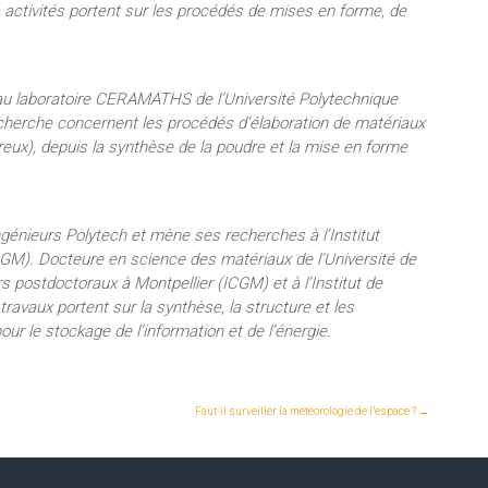
activités portent sur les procédés de mises en forme, de
au laboratoire CERAMATHS de l’Université Polytechnique
cherche concernent les procédés d’élaboration de matériaux
eux), depuis la synthèse de la poudre et la mise en forme
ngénieurs Polytech et mène ses recherches à l’Institut
ICGM). Docteure en science des matériaux de l’Université de
s postdoctoraux à Montpellier (ICGM) et à l’Institut de
vaux portent sur la synthèse, la structure et les
ur le stockage de l’information et de l’énergie.
Faut-il surveiller la météorologie de l’espace ?
→