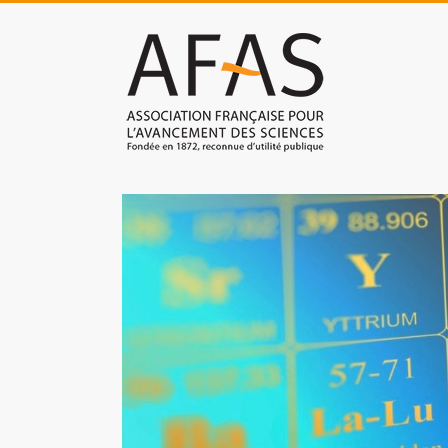
Skip
to
Association
content
française
pour
l'avancement
des
sciences
(AFAS)
Promouvoir
les
sciences
et
les