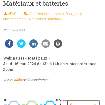
Matériaux et batteries
les
sciences
AFAS
Archives événements
,
Energies &
et
environnement
,
Webinaires matériaux
les
techniques
16 mai 2024
auprès
du
public
Webinaires « Matériaux »
Jeudi 16 mai 2024 de 13h à 14h en visioconférence
Zoom
Voir la
vidéo
de la conférence