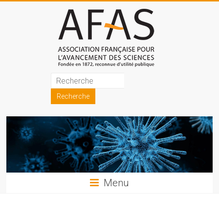
Skip
to
content
Association
française
pour
l'avancement
des
sciences
Menu
(AFAS)
Promouvoir