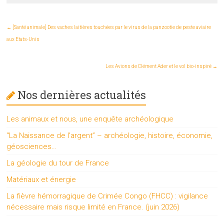
←
[Santé animale] Des vaches laitières touchées par le virus de la panzootie de peste aviaire
aux Etats-Unis
Les Avions de Clément Ader et le vol bio-inspiré
→
Nos dernières actualités
Les animaux et nous, une enquête archéologique
“La Naissance de l’argent” – archéologie, histoire, économie,
géosciences…
La géologie du tour de France
Matériaux et énergie
La fièvre hémorragique de Crimée Congo (FHCC) : vigilance
nécessaire mais risque limité en France. (juin 2026)