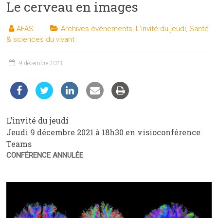
Le cerveau en images
les
sciences
AFAS
Archives événements
,
L'invité du jeudi
,
Santé
et
& sciences du vivant
les
techniques
9 décembre 2021
auprès
du
public
L’invité du jeudi
Jeudi 9 décembre 2021 à 18h30 en visioconférence
Teams
CONFÉRENCE ANNULÉE