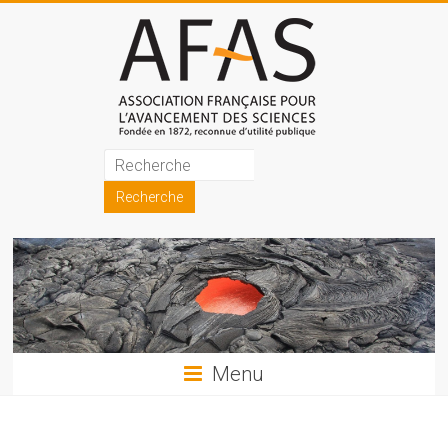
Skip
to
content
Association
française
pour
l'avancement
des
sciences
Menu
(AFAS)
Promouvoir