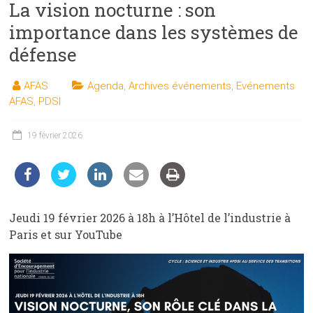
La vision nocturne : son
les
sciences
importance dans les systèmes de
et
défense
les
techniques
AFAS
Agenda
,
Archives événements
,
Evénements
auprès
AFAS
,
PDSI
du
public
19 février 2026
Jeudi 19 février 2026 à 18h à l’Hôtel de l’industrie à
Paris et sur YouTube