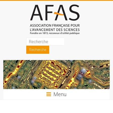
Skip
to
content
Association
française
pour
l'avancement
des
sciences
Menu
(AFAS)
Promouvoir