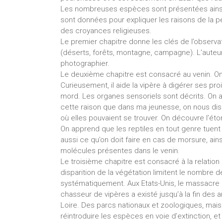
Les nombreuses espèces sont présentées ainsi q
sont données pour expliquer les raisons de la pe
des croyances religieuses.
Le premier chapitre donne les clés de l’observa
(déserts, forêts, montagne, campagne). L’auteu
photographier.
Le deuxième chapitre est consacré au venin. O
Curieusement, il aide la vipère à digérer ses pr
mord. Les organes sensoriels sont décrits. On a
cette raison que dans ma jeunesse, on nous dis
où elles pouvaient se trouver. On découvre l’ét
On apprend que les reptiles en tout genre tuen
aussi ce qu’on doit faire en cas de morsure, ai
molécules présentes dans le venin.
Le troisième chapitre est consacré à la relation 
disparition de la végétation limitent le nombre d
systématiquement. Aux Etats-Unis, le massacre 
chasseur de vipères a existé jusqu’à la fin des a
Loire. Des parcs nationaux et zoologiques, mais
réintroduire les espèces en voie d’extinction, e