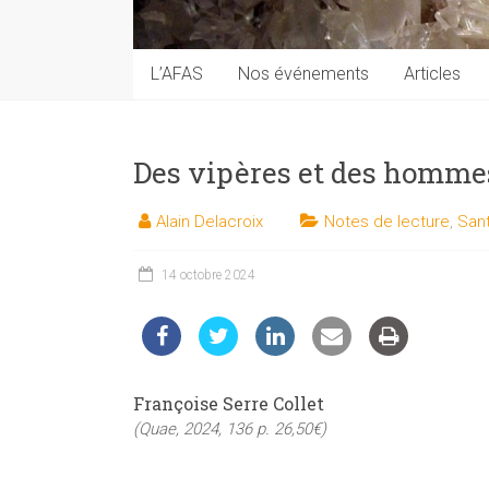
techniques
auprès
du
L’AFAS
Nos événements
Articles
public
Des vipères et des homme
Alain Delacroix
Notes de lecture
,
Sant
14 octobre 2024
Françoise Serre Collet
(Quae, 2024, 136 p. 26,50€)