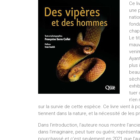
Ce li
une 
natio
fonda
chapi
Le ti
mauva
venim
Ayant
plus 
beau
sèche
exhib
tuer 
n’en 
sur la survie de cette espèce. Ce livre vient à 
tiennent dans la nature, et la nécessité de les p
Dans l’introduction, l’auteure nous montre l’anc
dans l’imaginaire, peut tuer ou guérir, représent
pourchassé et c’est seulement en 2021 que l’aut