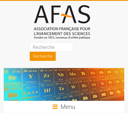
Skip
to
content
Association
française
pour
l'avancement
des
sciences
Menu
(AFAS)
Promouvoir