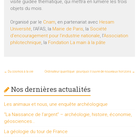
visite guidée thématique, qui mettra en lumière les trois
objets du mois.
Organisé par le
Cnam
, en partenariat avec
Hesam
Université
, l’AFAS, la
Mairie de Paris
, la
Société
d’encouragement pour l’industrie nationale
, l’
Association
philotechnique
, la
Fondation La main à la pâte
←
Du cosmos à la vie
Ordinateur quantique : pourquoi il ouvre de nouveaux horizons
→
Nos dernières actualités
Les animaux et nous, une enquête archéologique
“La Naissance de l’argent” – archéologie, histoire, économie,
géosciences…
La géologie du tour de France