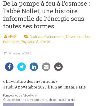
De la pompe à feu à l’osmose :
les
sciences
l’abbé Nollet, une histoire
et
informelle de l’énergie sous
les
toutes ses formes
techniques
auprès
AFAS
Archives événements
,
L'aventure des
du
inventions
,
Physique & chimie
public
9 novembre 2023
« L’aventure des inventions »
Jeudi 9 novembre 2023 à 18h au Cnam, Paris
Pompe à feu de l’abbé Nollet
© Musée des Arts et Métiers-Cnam, photo : Pascal Faligot