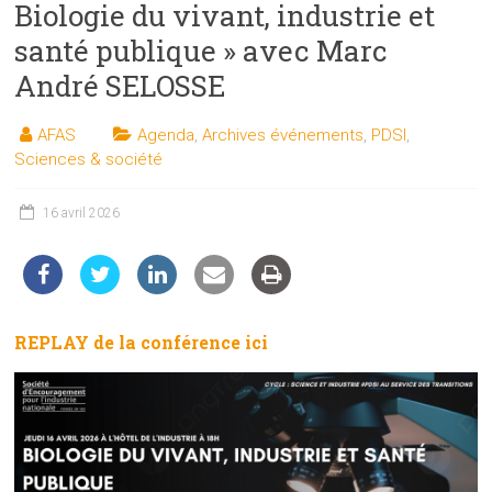
Biologie du vivant, industrie et
les
sciences
santé publique » avec Marc
et
André SELOSSE
les
techniques
AFAS
Agenda
,
Archives événements
,
PDSI
,
auprès
Sciences & société
du
public
16 avril 2026
REPLAY de la conférence ici