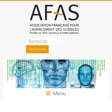
Skip
to
content
Association
française
pour
l'avancement
des
sciences
Menu
(AFAS)
Promouvoir