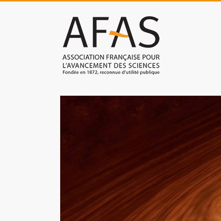
Skip
to
Association
content
française
pour
l'avancement
des
sciences
(AFAS)
Promouvoir
les
sciences
et
les