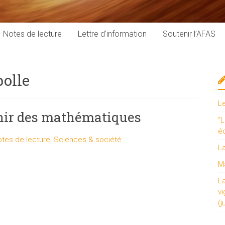
Notes de lecture
Lettre d’information
Soutenir l’AFAS
olle
L
enir des mathématiques
“L
é
tes de lecture
,
Sciences & société
L
Ma
L
vi
(j