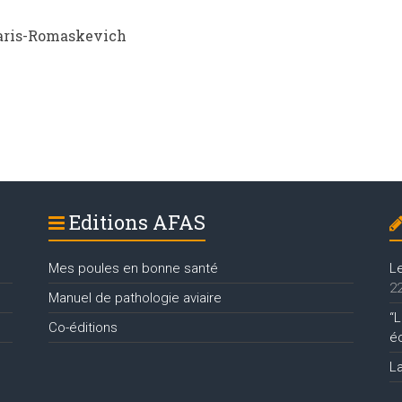
Paris-Romaskevich
Editions AFAS
Mes poules en bonne santé
L
22
Manuel de pathologie aviaire
“L
Co-éditions
é
L