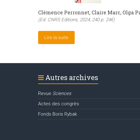
Clémence Perronnet, Claire Marc, Olga 
(Ed. CNRS Editions, 2024, 240 p. 24€)
Lire la suite
Autres archives
Revue
Sciences
Actes des congrès
Fonds Boris Rybak