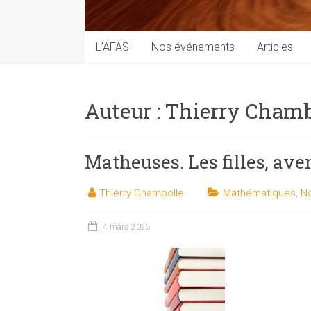
techniques
auprès
du
L’AFAS
Nos événements
Articles
public
Auteur :
Thierry Chamb
Matheuses. Les filles, av
Thierry Chambolle
Mathématiques
,
No
4 mars 2025