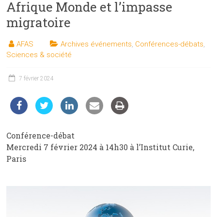
Afrique Monde et l’impasse
les
sciences
migratoire
et
les
AFAS
Archives événements
,
Conférences-débats
,
techniques
Sciences & société
auprès
du
7 février 2024
public
Conférence-débat
Mercredi 7 février 2024 à 14h30 à l’Institut Curie,
Paris