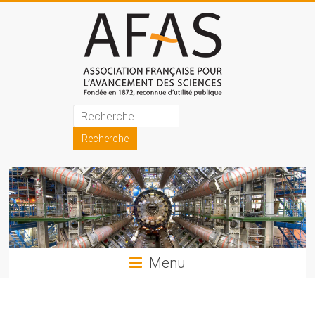
Skip
to
content
Association
française
pour
l'avancement
des
sciences
Menu
(AFAS)
Promouvoir