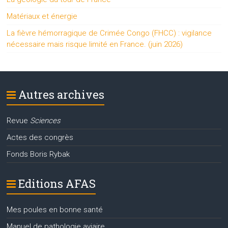
Matériaux et énergie
La fièvre hémorragique de Crimée Congo (FHCC) : vigilance
nécessaire mais risque limité en France. (juin 2026)
Autres archives
Revue
Sciences
Actes des congrès
Fonds Boris Rybak
Editions AFAS
Mes poules en bonne santé
Manuel de pathologie aviaire