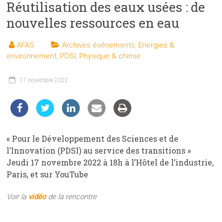
Réutilisation des eaux usées : de
les
sciences
nouvelles ressources en eau
et
les
AFAS
Archives événements
,
Energies &
techniques
environnement
,
PDSI
,
Physique & chimie
auprès
du
17 novembre 2022
public
« Pour le Développement des Sciences et de
l’Innovation (PDSI) au service des transitions »
Jeudi 17 novembre 2022 à 18h à l’Hôtel de l’industrie,
Paris, et sur YouTube
Voir la
vidéo
de la rencontre