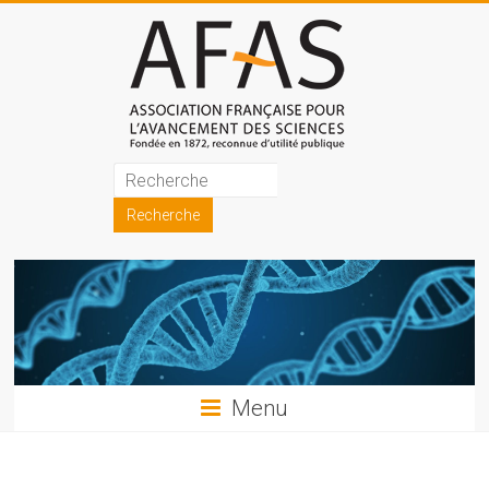
Skip
to
content
Association
française
pour
l'avancement
des
sciences
Menu
(AFAS)
Promouvoir