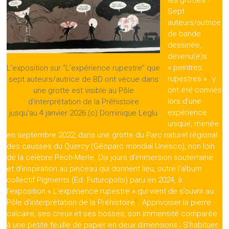
Sept
auteurs/autrice
de bande
dessinée,
devenu(e)s
« peintres
L’exposition sur “L’expérience rupestre” que
5
rupestres »
y
sept auteurs/autrice de BD ont vécue dans
ont été conviés
une grotte est visible au Pôle
lors d’une
d’interprétation de la Préhistoire
expérience
jusqu’au 4 janvier 2026.(c) Dominique Leglu
unique, menée
en septembre 2022, dans une grotte du Parc naturel régional
des causses du Quercy (Géoparc mondial Unesco), non loin
de la célèbre Pech-Merle. Dix jours d’immersion souterraine
et d’inspiration au pinceau qui donnent lieu, outre l’album
collectif Pigments (Ed. Futuropolis) paru en 2024, à
l’exposition « L’expérience rupestre » qui vient de s’ouvrir au
6
Pôle d’interprétation de la Préhistoire
. Apprivoiser la pierre
calcaire, ses creux et ses bosses, son immensité comparée
à une petite feuille de papier en deux dimensions ; S’habituer