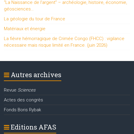
“La Naissance de l’argent” – archéologie, histoire, économie,
géosciences…
La géologie du tour de France
Matériaux et énergie
La fièvre hémorragique de Crimée Congo (FHCC) : vigilance
nécessaire mais risque limité en France. (juin 2026)
Autres archives
Revue
Sciences
Actes des congrès
Fonds Boris Rybak
Editions AFAS