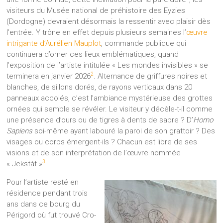
visiteurs du Musée national de préhistoire des Eyzies
(Dordogne) devraient désormais la ressentir avec plaisir dès
l’entrée. Y trône en effet depuis plusieurs semaines l’
œuvre
intrigante d’Aurélien Mauplot
, commande publique qui
continuera d’orner ces lieux emblématiques, quand
l’exposition de l’artiste intitulée « Les mondes invisibles » se
2
terminera en janvier 2026
. Alternance de griffures noires et
blanches, de sillons dorés, de rayons verticaux dans 20
panneaux accolés, c’est l’ambiance mystérieuse des grottes
ornées qui semble se révéler. Le visiteur y décèle-t-il comme
une présence d’ours ou de tigres à dents de sabre ? D’
Homo
Sapiens
soi-même ayant labouré la paroi de son grattoir ? Des
visages ou corps émergent-ils ? Chacun est libre de ses
visions et de son interprétation de l’œuvre nommée
3
« Jekstàt »
.
Pour l’artiste resté en
résidence pendant trois
ans dans ce bourg du
Périgord où fut trouvé Cro-