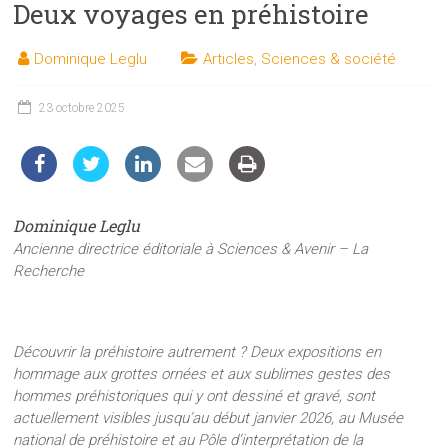
Deux voyages en préhistoire
les
sciences
Dominique Leglu
Articles
,
Sciences & société
et
les
techniques
23 octobre 2025
auprès
du
public
Dominique Leglu
Ancienne directrice éditoriale à Sciences & Avenir – La
Recherche
Découvrir la préhistoire autrement ? Deux expositions en
hommage aux grottes ornées et aux sublimes gestes des
hommes préhistoriques qui y ont dessiné et gravé, sont
actuellement visibles jusqu’au début janvier 2026, au Musée
national de préhistoire et au Pôle d’interprétation de la