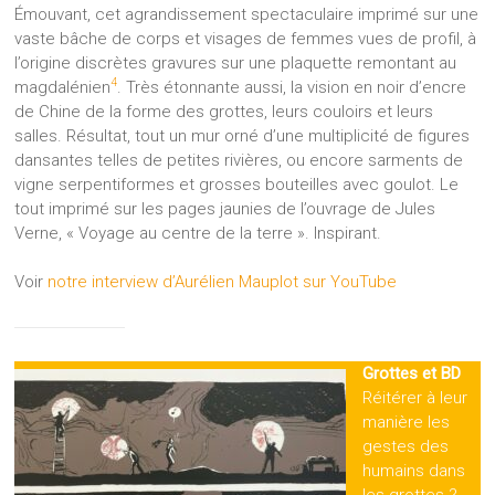
Émouvant, cet agrandissement spectaculaire imprimé sur une
vaste bâche de corps et visages de femmes vues de profil, à
l’origine discrètes gravures sur une plaquette remontant au
4
magdalénien
. Très étonnante aussi, la vision en noir d’encre
de Chine de la forme des grottes, leurs couloirs et leurs
salles. Résultat, tout un mur orné d’une multiplicité de figures
dansantes telles de petites rivières, ou encore sarments de
vigne serpentiformes et grosses bouteilles avec goulot. Le
tout imprimé sur les pages jaunies de l’ouvrage de Jules
Verne, « Voyage au centre de la terre ». Inspirant.
Voir
notre interview d’Aurélien Mauplot sur YouTube
Grottes et BD
Réitérer à leur
manière les
gestes des
humains dans
les grottes ?