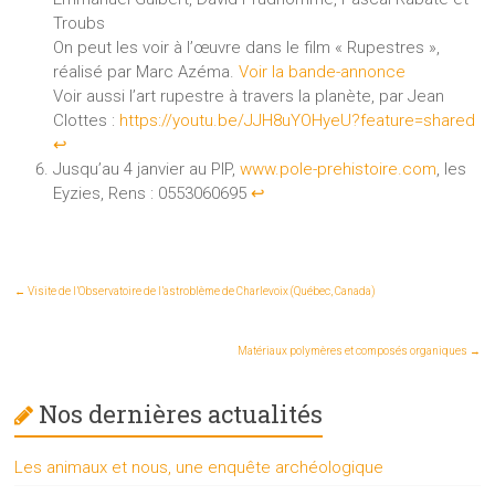
Troubs
On peut les voir à l’œuvre dans le film « Rupestres »,
réalisé par Marc Azéma.
Voir la bande-annonce
Voir aussi l’art rupestre à travers la planète, par Jean
Clottes :
https://youtu.be/JJH8uYOHyeU?feature=shared
↩︎
Jusqu’au 4 janvier au PIP,
www.pole-prehistoire.com
, les
Eyzies, Rens : 0553060695
↩︎
←
Visite de l’Observatoire de l’astroblème de Charlevoix (Québec, Canada)
Matériaux polymères et composés organiques
→
Nos dernières actualités
Les animaux et nous, une enquête archéologique