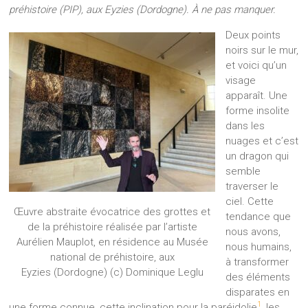
préhistoire (PIP), aux Eyzies (Dordogne). À ne pas manquer.
Deux points
noirs sur le mur,
et voici qu’un
visage
apparaît. Une
forme insolite
dans les
nuages et c’est
un dragon qui
semble
traverser le
ciel. Cette
Œuvre abstraite évocatrice des grottes et
tendance que
de la préhistoire réalisée par l’artiste
nous avons,
Aurélien Mauplot, en résidence au Musée
nous humains,
national de préhistoire, aux
à transformer
Eyzies (Dordogne) (c) Dominique Leglu
des éléments
disparates en
1
une forme connue, cette inclination pour la paréidolie
, les