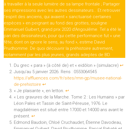
à travailler à la seule lumière de sa lampe frontale ; Partager
ses impressions avec les autres dessinateurs… Et retrouver
l’esprit des anciens, qui avaient « sanctuarisé certaines
espèces » en peignant au fond des grottes, souligne
Emmanuel Guibert, grand prix 2020 d’Angoulême. Tel a été le
pari des dessinateurs, pour qui cette performance fut « une
fête, dont on ignore le sens, au fond », estime David
Prudhomme. De quoi découvrir la préhistoire autrement,
notamment par les plus jeunes, grands adeptes de BD.
Du grec « para » (à côté de) et « eidôlon » (simulacre)
↩︎
Jusqu’au 5 janvier 2026. Rens : 0553064545
https://affluences.com/fr/sites/rmn-gp/musee-national-
de-prehistoire
↩︎
« Je plaisante », en letton.
↩︎
« Les gravures de la Marche. Tome 2 : Les Humains » par
Léon Pales et Tassin de Saint-Péreuse, 1976. Le
magdalénien est situé entre 17000 et 14000 ans avant le
présent.
↩︎
Edmond Baudoin, Chloé Cruchaudet, Étienne Davodeau,
Emmanuel Guibert, David Prudhomme, Pascal Rabaté et