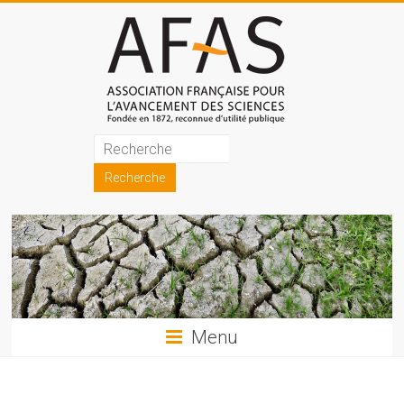
Skip
to
content
Association
française
pour
l'avancement
des
sciences
Menu
(AFAS)
Promouvoir