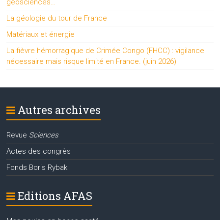
géosciences…
La géologie du tour de France
Matériaux et énergie
La fièvre hémorragique de Crimée Congo (FHCC) : vigilance
nécessaire mais risque limité en France. (juin 2026)
Autres archives
Revue
Sciences
Actes des congrès
Fonds Boris Rybak
Editions AFAS