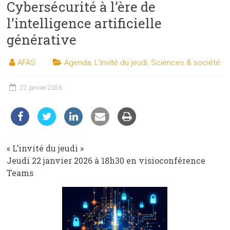
Cybersécurité à l’ère de
les
sciences
l’intelligence artificielle
et
générative
les
techniques
AFAS
Agenda
,
L'invité du jeudi
,
Sciences & société
auprès
du
22 janvier 2026
public
« L’invité du jeudi »
Jeudi 22 janvier 2026 à 18h30 en visioconférence
Teams