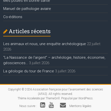
Mes poules en bonne santé
Manuel de pathologie aviaire
Co-éditions
Articles récents
Les animaux et nous, une enquête archéologique
22 juillet
2026
“La Naissance de l’argent” – archéologie, histoire, économie,
géosciences…
3 juillet 2026
La géologie du tour de France
3 juillet 2026
Copyright © 2026
Association française pour l'avancement des sciences
(AFAS)
. All rights reserved.
Thème
Accelerate
par ThemeGrill. Propulsé par
WordPress
.
Nous suivre :
Mentions légales