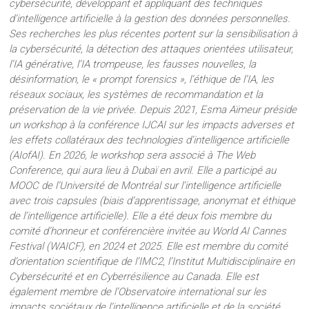
cybersécurité, développant et appliquant des techniques
d’intelligence artificielle à la gestion des données personnelles.
Ses recherches les plus récentes portent sur la sensibilisation à
la cybersécurité, la détection des attaques orientées utilisateur,
l’IA générative, l’IA trompeuse, les fausses nouvelles, la
désinformation, le « prompt forensics », l’éthique de l’IA, les
réseaux sociaux, les systèmes de recommandation et la
préservation de la vie privée. Depuis 2021, Esma Aïmeur préside
un workshop à la conférence IJCAI sur les impacts adverses et
les effets collatéraux des technologies d’intelligence artificielle
(AIofAI). En 2026, le workshop sera associé à The Web
Conference, qui aura lieu à Dubaï en avril. Elle a participé au
MOOC de l’Université de Montréal sur l’intelligence artificielle
avec trois capsules (biais d’apprentissage, anonymat et éthique
de l’intelligence artificielle). Elle a été deux fois membre du
comité d’honneur et conférencière invitée au World AI Cannes
Festival (WAICF), en 2024 et 2025. Elle est membre du comité
d’orientation scientifique de l’IMC2, l’Institut Multidisciplinaire en
Cybersécurité et en Cyberrésilience au Canada. Elle est
également membre de l’Observatoire international sur les
impacts sociétaux de l’intelligence artificielle et de la société