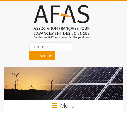
Skip
to
content
Association
française
pour
l'avancement
des
sciences
Menu
(AFAS)
Promouvoir