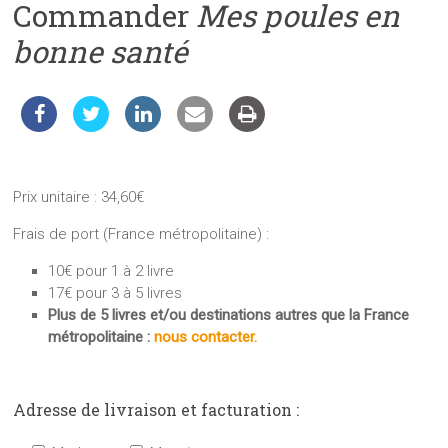
Commander
Mes poules en
les
sciences
bonne santé
et
les
techniques
auprès
du
public
Prix unitaire : 34,60€
Frais de port (France métropolitaine) :
10€ pour 1 à 2 livre
17€ pour 3 à 5 livres
Plus de 5 livres et/ou destinations autres que la France
métropolitaine :
nous contacter.
Adresse de livraison et facturation :