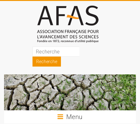
Skip
to
content
Association
française
pour
l'avancement
des
sciences
Menu
(AFAS)
Promouvoir