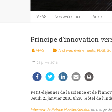
techniques
auprès
du
L’AFAS
Nos événements
Articles
public
Principe d’innovation
ver
AFAS
Archives événements
,
PDSI
,
Sc
21 janvier 2016
Petit-déjeuner de la science et de l’inno
Jeudi 21 janvier 2016, 8h30, Hôtel de l’Ind
Interview de Patrice Noailles-Siméon
en marge de 