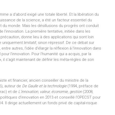
mme a d’abord exigé une totale liberté. Et la libération du
uissance de la science, a été un facteur essentiel du
 du monde. Mais les désillusions du progrès ont conduit
l’innovation. La première tentative, initiée dans les
récaution, donne lieu à des applications qui sont loin
 uniquement limitatif, sinon répressif. De ce débat sur
 entre autres, l’idée d’élargir la réflexion à l’innovation dans
pour l’innovation. Pour l’humanité qui a acquis, par la
», il s’agit maintenant de définir les méta-règles de son
ste et financier, ancien conseiller du ministre de la
6), auteur de
De Gaulle et la technologie
(1994, préface de
rac) et de
L’innovation, valeur, économie, gestion
(2008,
olitiques d’innovation en 2013 et conseillé l’OPECST pour
014. Il dirige actuellement un fonds privé de capital-risque