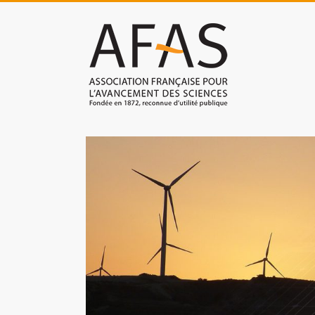
Skip
to
Association
content
française
pour
l'avancement
des
sciences
(AFAS)
Promouvoir
les
sciences
et
les