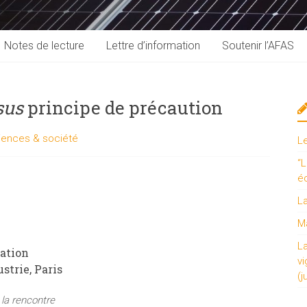
Notes de lecture
Lettre d’information
Soutenir l’AFAS
sus
principe de précaution
iences & société
L
“L
é
L
Ma
L
vation
vi
ustrie, Paris
(j
la rencontre