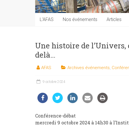
techniques
auprès
du
L’AFAS
Nos événements
Articles
public
Une histoire de l’Univers, 
delà…
AFAS
Archives événements
,
Confére
9 octobre 2024
Conférence-débat
mercredi 9 octobre 2024 à 14h30 à l’Instit