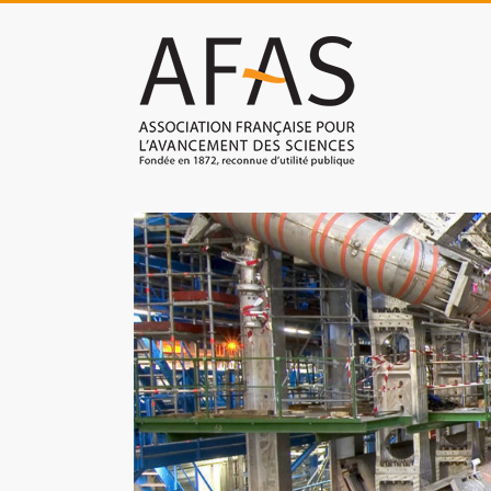
Skip
to
Association
content
française
pour
l'avancement
des
sciences
(AFAS)
Promouvoir
les
sciences
et
les