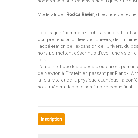
nombreuses publications scientifiques et d’ouvr
Modératrice :
Rodica Ravier
, directrice de rech
Depuis que l’homme réfléchit à son destin et ses
compréhension unifiée de l’Univers, de l’infinim
l’accélération de l’expansion de l’Univers, du b
noirs permettent désormais d’avoir une vision gl
jours.
L’auteur retrace les étapes clés qui ont permis
de Newton à Einstein en passant par Planck. A t
la relativité et de la physique quantique, la c
nous mènera des origines à notre destin final.
Inscription