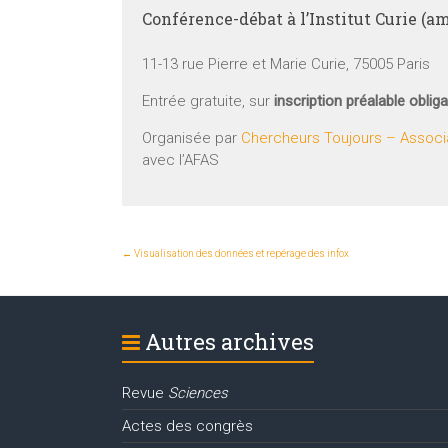
Conférence-débat à l’Institut Curie (
11-13 rue Pierre et Marie Curie, 75005 Paris
Entrée gratuite, sur
inscription préalable obliga
Organisée par
Chercheurs Toujours – Associa
avec l’AFAS
←
Visualisation des données et repérage des infox
Autres archives
Revue
Sciences
Actes des congrès