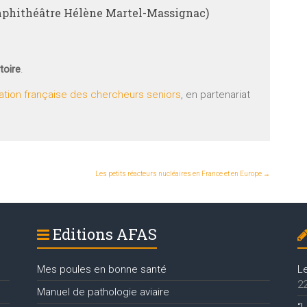
amphithéâtre Hélène Martel-Massignac)
toire
.
tion française des chercheurs seniors
, en partenariat
Les petits réacteurs nucléaires en France et en Europe
→
Editions AFAS
Mes poules en bonne santé
L
22
Manuel de pathologie aviaire