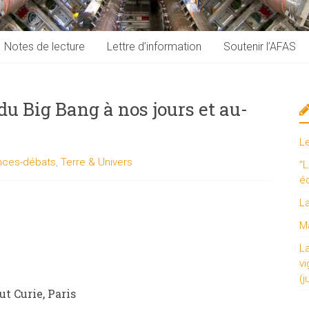
Notes de lecture
Lettre d’information
Soutenir l’AFAS
du Big Bang à nos jours et au-
L
nces-débats
,
Terre & Univers
“L
é
L
Ma
L
vi
(j
ut Curie, Paris