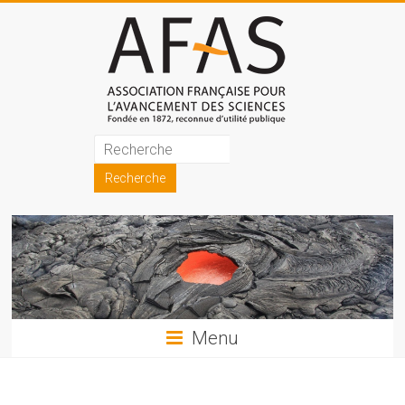
Skip
to
content
Association
française
pour
l'avancement
des
sciences
Menu
(AFAS)
Promouvoir