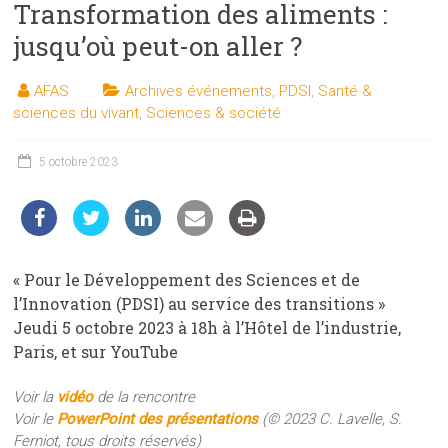
Transformation des aliments :
les
sciences
jusqu’où peut-on aller ?
et
les
AFAS
Archives événements
,
PDSI
,
Santé &
techniques
sciences du vivant
,
Sciences & société
auprès
du
5 octobre 2023
public
« Pour le Développement des Sciences et de
l’Innovation (PDSI) au service des transitions »
Jeudi 5 octobre 2023 à 18h à l’Hôtel de l’industrie,
Paris, et sur YouTube
Voir la
vidéo
de la rencontre
Voir le
PowerPoint des présentations
(© 2023 C. Lavelle, S.
Ferniot, tous droits réservés)