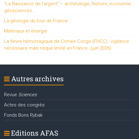
“La Naissance de l’argent” – archéologie, histoire, économie,
géosciences…
La géologie du tour de France
Matériaux et énergie
La fièvre hémorragique de Crimée Congo (FHCC) : vigilance
nécessaire mais risque limité en France. (juin 2026)
Autres archives
Revue
Sciences
Actes des congrès
Fonds Boris Rybak
Editions AFAS