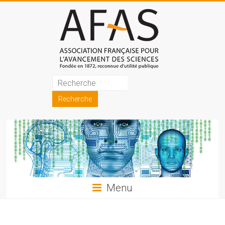
Skip
to
content
Association
française
pour
l'avancement
des
sciences
Menu
(AFAS)
Promouvoir