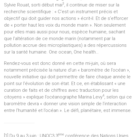
3
Sylvie Rouat, sorti début mai
, il continue de miser sur la
recherche scientifique : « C’est un instrument précis et
objectif qui doit guider nos actions » écrit-il. Et de s’efforcer
de « porter haut les voix du monde marin ». Non seulement
pour elles mais aussi pour nous, espèce humaine, sachant
que l’altération de ce monde marin (notamment par la
pollution accrue des microplastiques) a des répercussions
sur la santé humaine. One ocean, One health…
Rendez-vous est donc donné en cette mi-juin, où sera
notamment précisée la nature d’un « baromètre de l’océan »,
nouvelle initiative qui doit permettre de faire chaque année le
point sur l’évolution de son état. Et ce, en établissant « une
curation de faits et de chiffres avec traduction pour les
4
citoyens » explique l’océanographe Marina Levy
, selon qui ce
baromètre devra « donner une vision simple de l’interaction
entre l’humanité et l’océan ». Le défi, planétaire, est immense.
ème
[1] Du 9 au 3 juin : UNOC3 3
conférence des Nations Unies