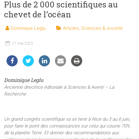
Plus de 2 000 scientifiques au
les
sciences
chevet de l’océan
et
les
Dominique Leglu
Articles
,
Sciences & société
techniques
auprès
27 mai 2025
du
public
Dominique Leglu
Ancienne directrice éditoriale à Sciences & Avenir – La
Recherche
Un grand congrès scientifique va se tenir à Nice du 3 au 6 juin,
pour faire le point des connaissances sur celui qui couvre 70%
de la planète Terre. Et donner des recommandations aux