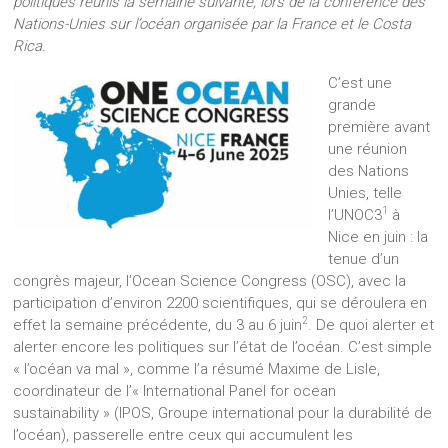
politiques réunis la semaine suivante, lors de la conférence des
Nations-Unies sur l’océan organisée par la France et le Costa
Rica.
C’est une
grande
première avant
une réunion
des Nations
Unies, telle
1
l’UNOC3
à
Nice en juin : la
tenue d’un
congrès majeur, l’Ocean Science Congress (OSC), avec la
participation d’environ 2200 scientifiques, qui se déroulera en
2
effet la semaine précédente, du 3 au 6 juin
. De quoi alerter et
alerter encore les politiques sur l’état de l’océan. C’est simple
« l’océan va mal », comme l’a résumé Maxime de Lisle,
coordinateur de l’« International Panel for ocean
sustainability » (IPOS, Groupe international pour la durabilité de
l’océan), passerelle entre ceux qui accumulent les