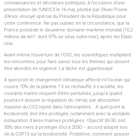
connaissances et décideurs politiques, à l’occasion d’une
présentation de l’UNOC3 le 16 mai, pilotée par Olivier Poivre
d’Arvor, envoyé spécial du Président de la République pour
cette conférence. Ne pas oublier, en la circonstance, que la
France possède le deuxième domaine maritime mondial (10,2
millions de km², dont 97% se situe outre-mer), après les États-
Unis.
Avant même l’ouverture de l’OSC, les scientifiques multiplient
les rencontres, pour faire savoir tous les thèmes qui doivent
être abordés en urgence. La tâche est gigantesque.
A quel point le changement climatique affecte-t-il l’océan qui
couvre 70% de la planète ? Il se réchauffe, il s’acidifie, les
courants marins risquent d’être perturbés, jusqu’à quand
pourra-t-il assurer la régulation du climat, par absorption
massive du CO2 rejeté dans l’atmosphère… A quel point la
biodiversité doit être protégée, notamment avec la véritable
instauration d’aires marines protégées. Objectif 30-30, soit
30% des mers à protéger d’ici à 2030 – accord adopté lors
de la COP15 sur la biodiversité. Problème, comment assurer