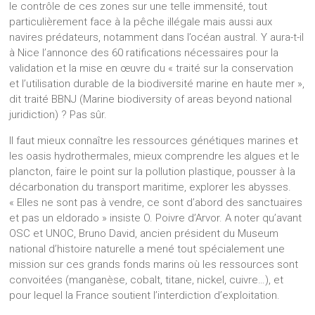
le contrôle de ces zones sur une telle immensité, tout
particulièrement face à la pêche illégale mais aussi aux
navires prédateurs, notamment dans l’océan austral. Y aura-t-il
à Nice l’annonce des 60 ratifications nécessaires pour la
validation et la mise en œuvre du « traité sur la conservation
et l’utilisation durable de la biodiversité marine en haute mer »,
dit traité BBNJ (Marine biodiversity of areas beyond national
juridiction) ? Pas sûr.
Il faut mieux connaître les ressources génétiques marines et
les oasis hydrothermales, mieux comprendre les algues et le
plancton, faire le point sur la pollution plastique, pousser à la
décarbonation du transport maritime, explorer les abysses.
« Elles ne sont pas à vendre, ce sont d’abord des sanctuaires
et pas un eldorado » insiste O. Poivre d’Arvor. A noter qu’avant
OSC et UNOC, Bruno David, ancien président du Museum
national d’histoire naturelle a mené tout spécialement une
mission sur ces grands fonds marins où les ressources sont
convoitées (manganèse, cobalt, titane, nickel, cuivre…), et
pour lequel la France soutient l’interdiction d’exploitation.