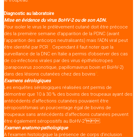
Diagnostic au laboratoire
Mise en évidence du virus BoHV-2
ou de son ADN.
Pour isoler le virus le prélèvement cutané doit être précoce
dès la première semaine d’apparition de la PDNC (avant
l’apparition des anticorps neutralisants) mais l’ADN viral peut
3
être identifié par PCR
. Cependant il faut noter que la
surveillance de la DNC en Italie a permis d’observer des cas
de co-infections virales par des virus épithéliotropes
(parapoxvirus zoonotique, papillomavirus bovin et BoHV-2)
4
dans des lésions cutanées chez des bovins
.
Examens sérologiques
Les enquêtes sérologiques réalisées ont permis de
démontrer que 10 à 30 % des bovins des troupeaux ayant des
antécédents d’affections cutanées pouvaient être
séropositifsmais un pourcentage égal de bovins de
troupeaux sans antécédents d’affections cutanées peuvent
3
être également séropositifs au BoHV-2
.
Examen anatomo-pathologique
A l’examen histologique la présence de corps d’inclusion