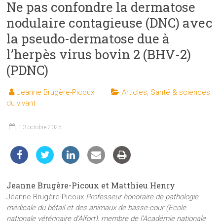
Ne pas confondre la dermatose
les
sciences
nodulaire contagieuse (DNC) avec
et
la pseudo-dermatose due à
les
l’herpès virus bovin 2 (BHV-2)
techniques
auprès
(PDNC)
du
public
Jeanne Brugère-Picoux
Articles
,
Santé & sciences
du vivant
13 octobre 2025
Jeanne Brugère-Picoux et Matthieu Henry
Jeanne Brugère-Picoux
Professeur honoraire de pathologie
médicale du bétail et des animaux de basse-cour (Ecole
nationale vétérinaire d’Alfort), membre de l’Académie nationale