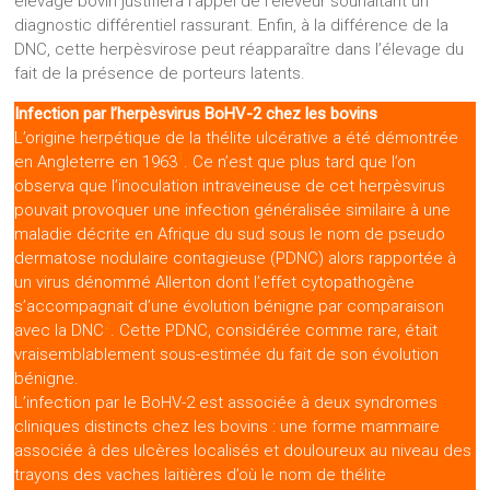
élevage bovin justifiera l’appel de l’éleveur souhaitant un
diagnostic différentiel rassurant. Enfin, à la différence de la
DNC, cette herpèsvirose peut réapparaître dans l’élevage du
fait de la présence de porteurs latents.
Infection par l’herpèsvirus BoHV-2 chez les bovins
L’origine herpétique de la thélite ulcérative a été démontrée
1
en Angleterre en 1963
. Ce n’est que plus tard que l’on
observa que l’inoculation intraveineuse de cet herpèsvirus
pouvait provoquer une infection généralisée similaire à une
maladie décrite en Afrique du sud sous le nom de pseudo
dermatose nodulaire contagieuse (PDNC) alors rapportée à
un virus dénommé Allerton dont l’effet cytopathogène
s’accompagnait d’une évolution bénigne par comparaison
2
avec la DNC
. Cette PDNC, considérée comme rare, était
vraisemblablement sous-estimée du fait de son évolution
bénigne.
L’infection par le BoHV-2 est associée à deux syndromes
cliniques distincts chez les bovins : une forme mammaire
associée à des ulcères localisés et douloureux au niveau des
trayons des vaches laitières d’où le nom de thélite