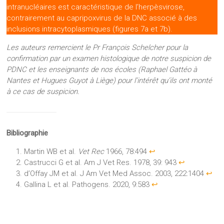
intranucléaires est caractéristique de l’herpèsvirose,
contrairement au capripoxvirus de la DNC associé à des
inclusions intracytoplasmiques (figures 7a et 7b).
Les auteurs remercient le Pr François Schelcher pour la
confirmation par un examen histologique de notre suspicion de
PDNC et les enseignants de nos écoles (Raphael Gattéo à
Nantes et Hugues Guyot à Liège) pour l’intérêt qu’ils ont monté
à ce cas de suspicion.
Bibliographie
Martin WB et al.
Vet Rec
1966, 78:494
↩︎
Castrucci G et al. Am J Vet Res. 1978, 39: 943
↩︎
d’Offay JM et al. J Am Vet Med Assoc. 2003, 222:1404
↩︎
Gallina L et al. Pathogens. 2020, 9:583
↩︎