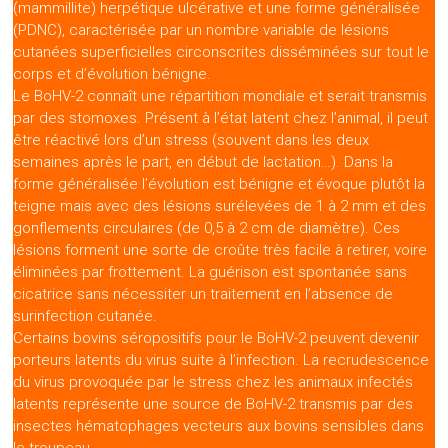
(mammillite) herpétique ulcérative et une forme généralisée
(PDNC), caractérisée par un nombre variable de lésions
cutanées superficielles circonscrites disséminées sur tout le
corps et d’évolution bénigne.
Le BoHV-2 connaît une répartition mondiale et serait transmis
par des stomoxes. Présent à l’état latent chez l’animal, il peut
être réactivé lors d’un stress (souvent dans les deux
semaines après le part, en début de lactation…). Dans la
forme généralisée l’évolution est bénigne et évoque plutôt la
teigne mais avec des lésions surélevées de 1 à 2 mm et des
gonflements circulaires (de 0,5 à 2 cm de diamètre). Ces
lésions forment une sorte de croûte très facile à retirer, voire
éliminées par frottement. La guérison est spontanée sans
cicatrice sans nécessiter un traitement en l’absence de
surinfection cutanée.
Certains bovins séropositifs pour le BoHV-2 peuvent devenir
porteurs latents du virus suite à l’infection. La recrudescence
du virus provoquée par le stress chez les animaux infectés
latents représente une source de BoHV-2 transmis par des
insectes hématophages vecteurs aux bovins sensibles dans
le troupeau.