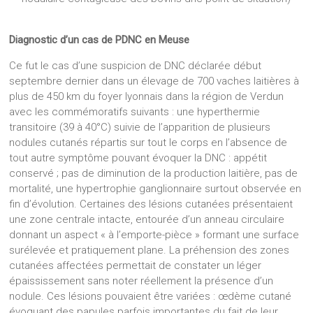
Diagnostic d’un cas de PDNC en Meuse
Ce fut le cas d’une suspicion de DNC déclarée début
septembre dernier dans un élevage de 700 vaches laitières à
plus de 450 km du foyer lyonnais dans la région de Verdun
avec les commémoratifs suivants : une hyperthermie
transitoire (39 à 40°C) suivie de l’apparition de plusieurs
nodules cutanés répartis sur tout le corps en l’absence de
tout autre symptôme pouvant évoquer la DNC : appétit
conservé ; pas de diminution de la production laitière, pas de
mortalité, une hypertrophie ganglionnaire surtout observée en
fin d’évolution. Certaines des lésions cutanées présentaient
une zone centrale intacte, entourée d’un anneau circulaire
donnant un aspect « à l’emporte-pièce » formant une surface
surélevée et pratiquement plane. La préhension des zones
cutanées affectées permettait de constater un léger
épaississement sans noter réellement la présence d’un
nodule. Ces lésions pouvaient être variées : œdème cutané
évoquant des papules parfois importantes du fait de leur