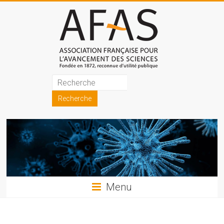
Skip
to
content
Association
française
pour
l'avancement
des
sciences
Menu
(AFAS)
Promouvoir