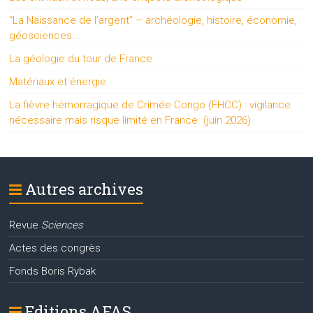
“La Naissance de l’argent” – archéologie, histoire, économie,
géosciences…
La géologie du tour de France
Matériaux et énergie
La fièvre hémorragique de Crimée Congo (FHCC) : vigilance
nécessaire mais risque limité en France. (juin 2026)
Autres archives
Revue
Sciences
Actes des congrès
Fonds Boris Rybak
Editions AFAS