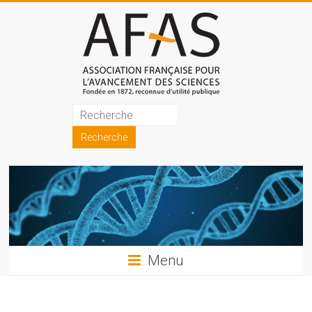
Skip
to
content
Association
française
pour
l'avancement
des
sciences
Menu
(AFAS)
Promouvoir