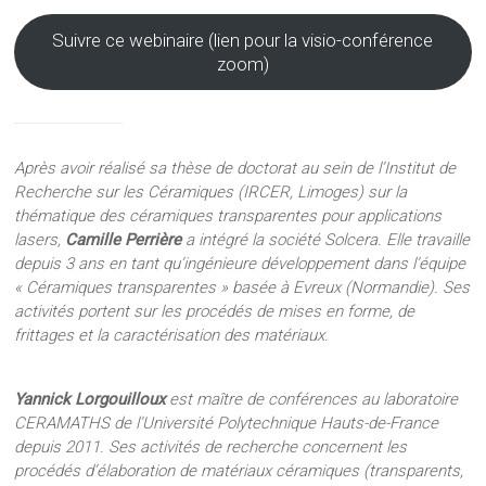
Suivre ce webinaire (lien pour la visio-conférence
zoom)
Après avoir réalisé sa thèse de doctorat au sein de l’Institut de
Recherche sur les Céramiques (IRCER, Limoges) sur la
thématique des céramiques transparentes pour applications
lasers,
Camille Perrière
a intégré la société Solcera. Elle travaille
depuis 3 ans en tant qu’ingénieure développement dans l’équipe
« Céramiques transparentes » basée à Evreux (Normandie). Ses
activités portent sur les procédés de mises en forme, de
frittages et la caractérisation des matériaux.
Yannick Lorgouilloux
est maître de conférences au laboratoire
CERAMATHS de l’Université Polytechnique Hauts-de-France
depuis 2011. Ses activités de recherche concernent les
procédés d’élaboration de matériaux céramiques (transparents,