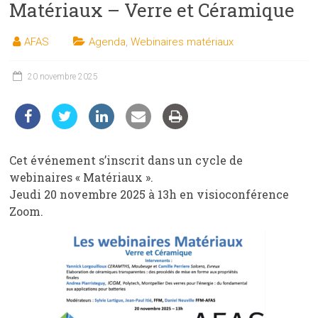
Matériaux – Verre et Céramique
les
sciences
AFAS
Agenda
,
Webinaires matériaux
et
les
techniques
20 novembre 2025
auprès
du
public
Cet événement s’inscrit dans un cycle de
webinaires « Matériaux ».
Jeudi 20 novembre 2025 à 13h en visioconférence
Zoom.