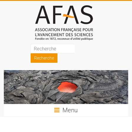
Skip
to
content
Association
française
pour
l'avancement
des
sciences
Menu
(AFAS)
Promouvoir