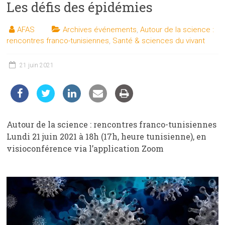
Les défis des épidémies
les
sciences
AFAS
Archives événements
,
Autour de la science :
et
rencontres franco-tunisiennes
,
Santé & sciences du vivant
les
techniques
21 juin 2021
auprès
du
public
Autour de la science : rencontres franco-tunisiennes
Lundi 21 juin 2021 à 18h (17h, heure tunisienne), en
visioconférence via l’application Zoom