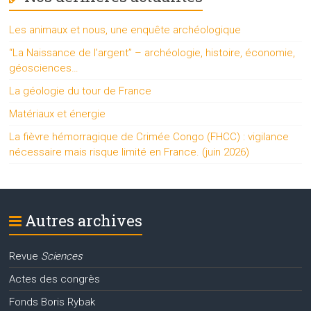
Les animaux et nous, une enquête archéologique
“La Naissance de l’argent” – archéologie, histoire, économie,
géosciences…
La géologie du tour de France
Matériaux et énergie
La fièvre hémorragique de Crimée Congo (FHCC) : vigilance
nécessaire mais risque limité en France. (juin 2026)
Autres archives
Revue
Sciences
Actes des congrès
Fonds Boris Rybak