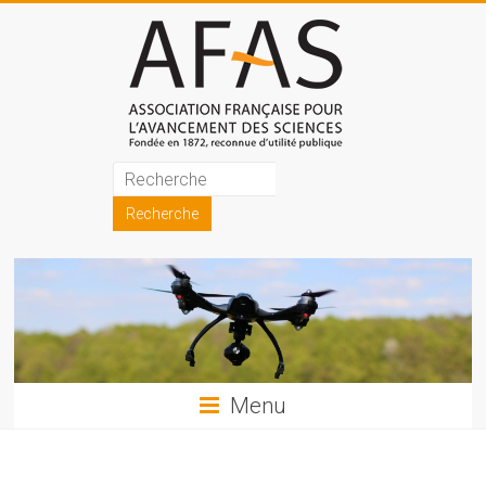
Skip
to
content
Association
française
pour
l'avancement
des
sciences
Menu
(AFAS)
Promouvoir