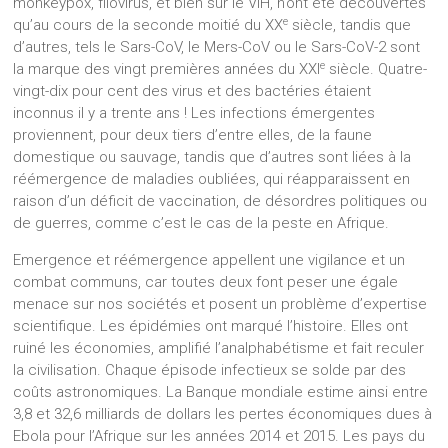
monkeypox, filovirus, et bien sûr le VIH, n’ont été découvertes
e
qu’au cours de la seconde moitié du XX
siècle, tandis que
d’autres, tels le Sars-CoV, le Mers-CoV ou le Sars-CoV-2 sont
e
la marque des vingt premières années du XXI
siècle. Quatre-
vingt-dix pour cent des virus et des bactéries étaient
inconnus il y a trente ans ! Les infections émergentes
proviennent, pour deux tiers d’entre elles, de la faune
domestique ou sauvage, tandis que d’autres sont liées à la
réémergence de maladies oubliées, qui réapparaissent en
raison d’un déficit de vaccination, de désordres politiques ou
de guerres, comme c’est le cas de la peste en Afrique.
Emergence et réémergence appellent une vigilance et un
combat communs, car toutes deux font peser une égale
menace sur nos sociétés et posent un problème d’expertise
scientifique. Les épidémies ont marqué l’histoire. Elles ont
ruiné les économies, amplifié l’analphabétisme et fait reculer
la civilisation. Chaque épisode infectieux se solde par des
coûts astronomiques. La Banque mondiale estime ainsi entre
3,8 et 32,6 milliards de dollars les pertes économiques dues à
Ebola pour l’Afrique sur les années 2014 et 2015. Les pays du