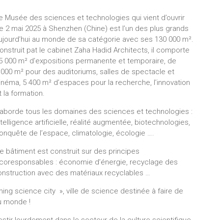
e Musée des sciences et technologies qui vient d’ouvrir
e 2 mai 2025 à Shenzhen (Chine) est l’un des plus grands
ujourd’hui au monde de sa catégorie avec ses 130 000 m².
onstruit pat le cabinet Zaha Hadid Architects, il comporte
5 000 m² d’expositions permanente et temporaire, de
 000 m² pour des auditoriums, salles de spectacle et
inéma, 5 400 m² d’espaces pour la recherche, l’innovation
t la formation.
l aborde tous les domaines des sciences et technologies :
ntelligence artificielle, réalité augmentée, biotechnologies,
onquête de l’espace, climatologie, écologie ….
e bâtiment est construit sur des principes
coresponsables : économie d’énergie, recyclage des
 construction avec des matériaux recyclables …
ng science city », ville de science destinée à faire de
u monde !