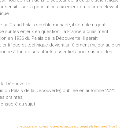
stir lourdement dans le secteur de la culture scientifique
sensibiliser la population aux enjeux du futur en élevant
ique.
te au Grand Palais semble menacé, il semble urgent
nce sur les enjeux en question : la France a quasiment
tion en 1936 du Palais de la Découverte. Il serait
ientifique et technique devient un élément majeur au plan
enonce à l’un de ses atouts essentiels pour susciter les
 la Découverte :
is du Palais de la Découverte) publiée en automne 2024
ses craintes
onsacré au sujet
Une coopération scientifique et technique accrue entre la France et l’Inde ?
→