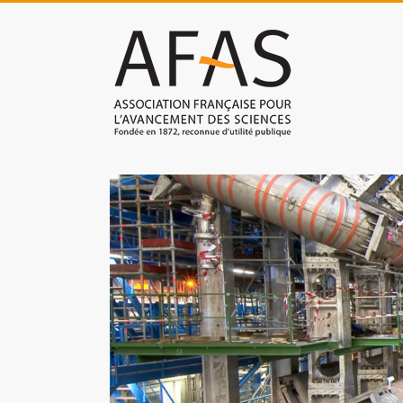
Skip
to
Association
content
française
pour
l'avancement
des
sciences
(AFAS)
Promouvoir
les
sciences
et
les