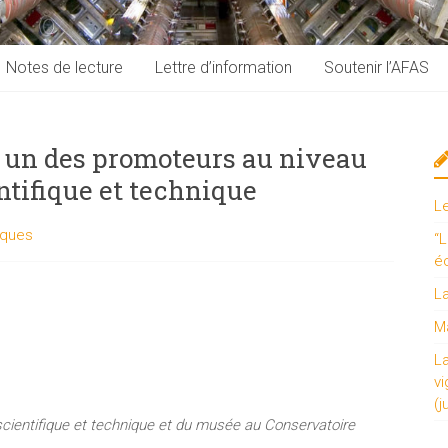
Notes de lecture
Lettre d’information
Soutenir l’AFAS
 un des promoteurs au niveau
ntifique et technique
L
iques
“L
é
L
Ma
L
vi
(j
 scientifique et technique et du musée au Conservatoire