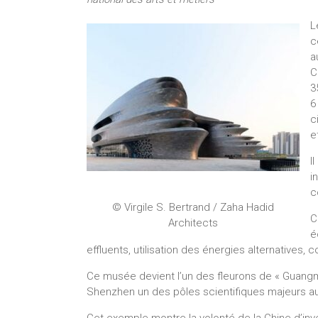
L
c
a
C
3
6
c
e
I
i
c
© Virgile S. Bertrand / Zaha Hadid
C
Architects
é
effluents, utilisation des énergies alternatives,
Ce musée devient l’un des fleurons de « Guangmi
Shenzhen un des pôles scientifiques majeurs a