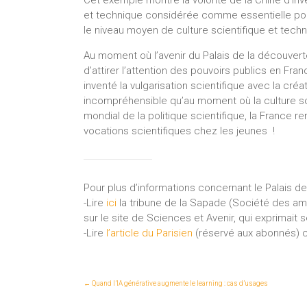
Cet exemple montre la volonté de la Chine d’inve
et technique considérée comme essentielle pour 
le niveau moyen de culture scientifique et techn
Au moment où l’avenir du Palais de la découver
d’attirer l’attention des pouvoirs publics en Fra
inventé la vulgarisation scientifique avec la créa
incompréhensible qu’au moment où la culture sc
mondial de la politique scientifique, la France r
vocations scientifiques chez les jeunes !
Pour plus d’informations concernant le Palais de
-Lire
ici
la tribune de la Sapade (Société des am
sur le site de Sciences et Avenir, qui exprimait 
-Lire
l’article du Parisien
(réservé aux abonnés) c
←
Quand l’IA générative augmente le learning : cas d’usages