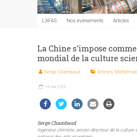
techniques
auprès
du
L’AFAS
Nos événements
Articles
public
La Chine s’impose comme
mondial de la culture scie
Serge Chambaud
Articles
,
Mathémat
19 mai 2025
Serge Chambaud
Ingénieur chimiste, ancien directeur de la culture
national des arts et métiers